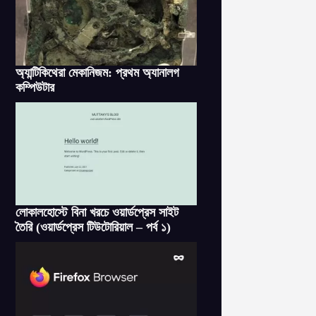
অ্যান্টিকিথেরা মেকানিজম: প্রথম অ্যানালগ
কম্পিউটার
লোকালহোস্টে বিনা খরচে ওয়ার্ডপ্রেস সাইট
তৈরি (ওয়ার্ডপ্রেস টিউটোরিয়াল – পর্ব ১)