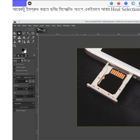
আরেকটু ইমপ্রুভ করতে ছবির সিলেক্টেড অংশে একইভাবে আবার Heal Selectio