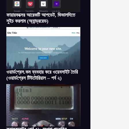
ফায়ারফক্সের আরেকটি আপডেট, ভিভালদিতে
সুইচ করলাম (অ্যান্ড্রয়েড)
ওয়ার্ডপ্রেস.কম ব্যবহার করে ওয়েবসাইট তৈরি
(ওয়ার্ডপ্রেস টিউটোরিয়াল – পর্ব ২)