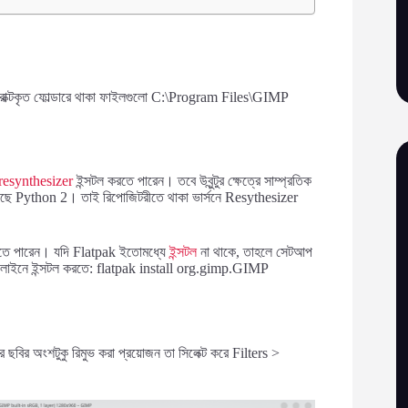
সট্রাক্টকৃত ফোল্ডারে থাকা ফাইলগুলো C:\Program Files\GIMP
resynthesizer
ইন্সটল করতে পারেন। তবে উবুন্টুর ক্ষেত্রে সাম্প্রতিক
য়েছে Python 2। তাই রিপোজিটরীতে থাকা ভার্সনে Resythesizer
ার করতে পারেন। যদি Flatpak ইতোমধ্যে
ইন্সটল
না থাকে, তাহলে সেটআপ
াইনে ইন্সটল করতে:
flatpak install org.gimp.GIMP
রে ছবির অংশটুকু রিমুভ করা প্রয়োজন তা সিলেক্ট করে Filters >