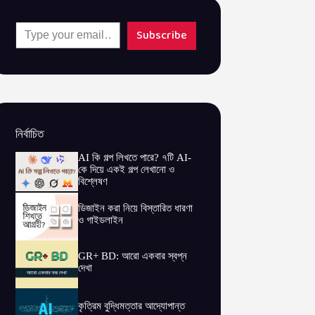
Type your email…
Subscribe
নির্বাচিত
AI কি গল্প লিখতে পারে? ৭টি AI-
কে দিয়ে একই গল্প লেখানো ও
বিশ্লেষণ
ডিজাইন করা নিয়ে বিস্তারিত ধারণা
ও গাইডলাইন
GR+ BD: আরো একবার স্বপ্ন
দেখা
কৃত্রিম বুদ্ধিমত্তার আদ্যোপান্ত