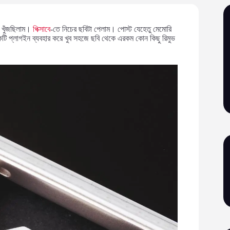
ি খুঁজছিলাম।
পিক্সাবে
-তে নিচের ছবিটা পেলাম। পোস্ট যেহেতু মেমোরি
কটি প্লাগইন ব্যবহার করে খুব সহজে ছবি থেকে এরকম কোন কিছু রিমুভ