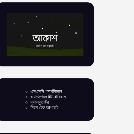
এসএসসি পদার্থবিজ্ঞান
ওয়ার্ডপ্রেস টিউটোরিয়াল
ক্যালকুলেটর
নিয়ন টেক আপডেট