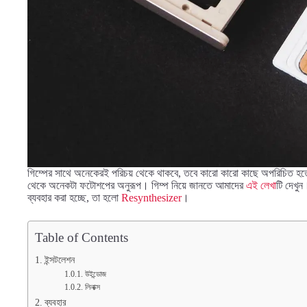
গিম্পের সাথে অনেকেরই পরিচয় থেকে থাকবে, তবে কারো কারো কাছে অপরিচিত হতে
থেকে অনেকটা ফটোশপের অনুরূপ। গিম্প নিয়ে জানতে আমাদের
এই লেখা
টি দেখুন
ব্যবহার করা হচ্ছে, তা হলো
Resynthesizer
।
Table of Contents
ইন্সটলেশন
উইন্ডোজ
লিনাক্স
ব্যবহার