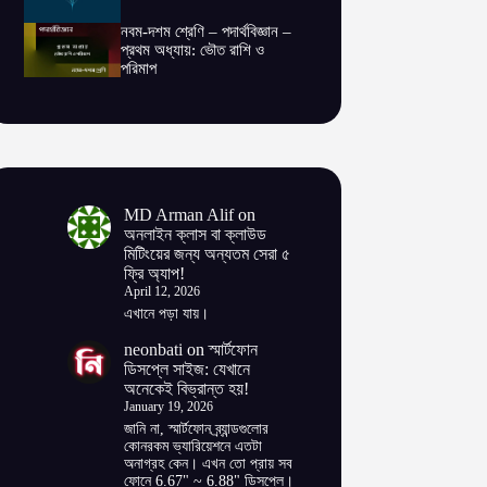
নবম-দশম শ্রেণি – পদার্থবিজ্ঞান –
প্রথম অধ্যায়: ভৌত রাশি ও
পরিমাপ
MD Arman Alif
on
অনলাইন ক্লাস বা ক্লাউড
মিটিংয়ের জন্য অন্যতম সেরা ৫
ফ্রি অ্যাপ!
April 12, 2026
এখানে পড়া যায়।
neonbati
on
স্মার্টফোন
ডিসপ্লে সাইজ: যেখানে
অনেকেই বিভ্রান্ত হয়!
January 19, 2026
জানি না, স্মার্টফোন ব্র্যান্ডগুলোর
কোনরকম ভ্যারিয়েশনে এতটা
অনাগ্রহ কেন। এখন তো প্রায় সব
ফোনে 6.67" ~ 6.88" ডিসপ্লে।