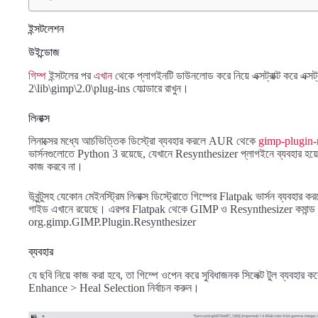
ইন্সটলেশন
উইন্ডোজ
গিম্প
ইন্সটলের পর
এখান
থেকে প্লাগইনটি ডাউনলোড করে নিয়ে এক্সট্রাক্ট করে এক্
2\lib\gimp\2.0\plug-ins ফোল্ডারে রাখুন।
লিনাক্স
লিনাক্সের মধ্যে আর্চভিত্তিক ডিস্ট্রো ব্যবহার করলে AUR থেকে
gimp-plugin-
ভার্সনগুলোতে Python 3 রয়েছে, যেখানে Resynthesizer প্লাগইনে ব্যবহার হ
কাজ করবে না।
উবুন্টুসহ যেকোন মেইনস্ট্রিম লিনাক্স ডিস্ট্রোতে গিম্পের Flatpak ভার্সন ব্যবহ
গাইড এখানে রয়েছে। এরপর Flatpak থেকে GIMP ও Resynthesizer কমান্ড ল
org.gimp.GIMP.Plugin.Resynthesizer
ব্যবহার
যে ছবি নিয়ে কাজ করা হবে, তা গিম্পে ওপেন করে সুবিধাজনক সিলেক্ট টুল ব্যবহার ক
Enhance > Heal Selection নির্বাচন করুন।