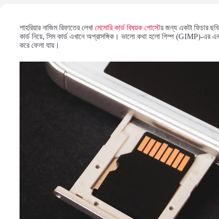
শাহরিয়ার নাজিম রিফাতের লেখা
মেমোরি কার্ড বিষয়ক পোস্টে
র জন্য একটা ফিচার ছব
কার্ড নিয়ে, সিম কার্ড এখানে অপ্রাসঙ্গিক। ভালো কথা হলো গিম্প (GIMP)-এর এ
করে ফেলা যায়।