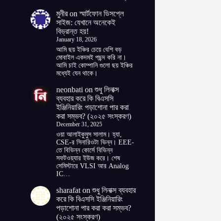
মুনীর
on
স্মার্টফোন ডিসপ্লে
সাইজ: যেখানে অনেকেই
বিভ্রান্ত হয়!
January 18, 2026
আমি ছয় ইঞ্চির চেয়ে বেশি বড়
মোবাইল একদমই পছন্দ করি না।
আমি চাই কোম্পানি গুলো ছয় ইঞ্চির
মধ্যেই যেন থাকে।
neonbati
on
শুধু লিনাক্স
ব্যবহার করে কি বিএসসি
ইঞ্জিনিয়ারিং পড়াশোনা পার করা
করা সম্ভব? (২০২৫ সংস্করণ)
December 31, 2025
ওয়া আলাইকুমুস সালাম। হ্যা,
CSE-র সিনারিওটা ভিন্ন। EEE-
তে বিভিন্ন কোর্সে বিভিন্ন
সফটওয়্যার ইউজ করে। শেষ
সেমিস্টারে VLSI আর Analog
IC…
sharafat
on
শুধু লিনাক্স ব্যবহার
করে কি বিএসসি ইঞ্জিনিয়ারিং
পড়াশোনা পার করা করা সম্ভব?
(২০২৫ সংস্করণ)