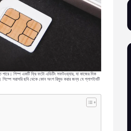
 পারে। গিম্প একটি ফ্রি ফটো এডিটিং সফটওয়্যার, যা কাজের দিক
। গিম্পে সরাসরি ছবি থেকে কোন অংশ রিমুভ করার জন্য যে প্লাগইনটি