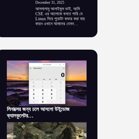
December 31, 2025
আসসালামু আলাইকুম ভাই, আমি
CSE এর আলোকে বলতে পারি যে
Linux দিয়ে পুরোটা কভার করা যায়
কারন এখানে আমাদের তেমন…
লিনাক্সের জন্য চলে আসলো উইন্ডোজ
ক্যালকুলেটর…