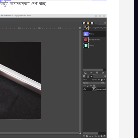
ছুটা অসামঞ্জস্যতা দেখা যাচ্ছ।