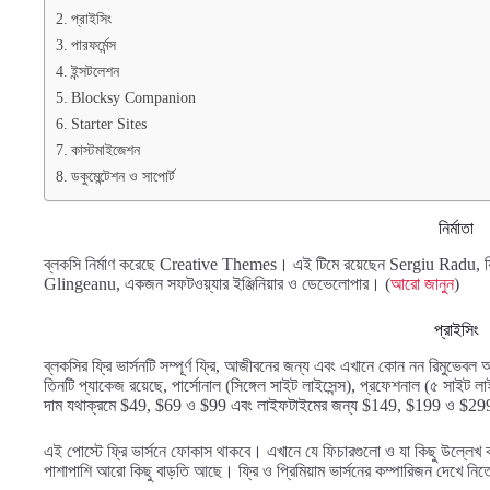
প্রাইসিং
পারফর্মেন্স
ইন্সটলেশন
Blocksy Companion
Starter Sites
কাস্টমাইজেশন
ডকুমেন্টেশন ও সাপোর্ট
নির্মাতা
ব্লকসি নির্মাণ করেছে Creative Themes। এই টিমে রয়েছেন Sergiu Radu, যি
Glingeanu, একজন সফটওয়্যার ইঞ্জিনিয়ার ও ডেভেলোপার। (
আরো জানুন
)
প্রাইসিং
ব্লকসির ফ্রি ভার্সনটি সম্পূর্ণ ফ্রি, আজীবনের জন্য এবং এখানে কোন নন রিমুভেবল অ
তিনটি প্যাকেজ রয়েছে, পার্সোনাল (সিঙ্গেল সাইট লাইসেন্স), প্রফেশনাল (৫ সাইট 
দাম যথাক্রমে $49, $69 ও $99 এবং লাইফটাইমের জন্য $149, $199 ও $2
এই পোস্টে ফ্রি ভার্সনে ফোকাস থাকবে। এখানে যে ফিচারগুলো ও যা কিছু উল্লেখ করা
পাশাপাশি আরো কিছু বাড়তি আছে। ফ্রি ও প্রিমিয়াম ভার্সনের কম্পারিজন দেখে নি