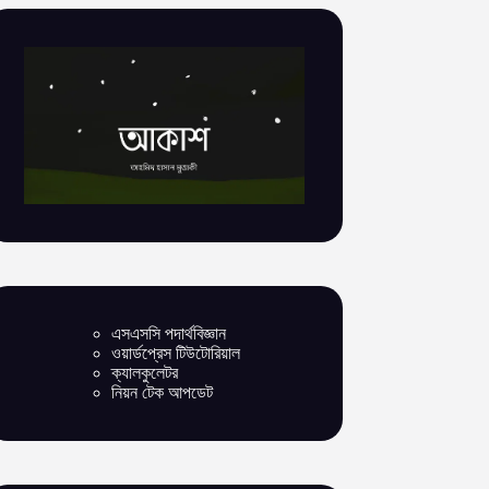
এসএসসি পদার্থবিজ্ঞান
ওয়ার্ডপ্রেস টিউটোরিয়াল
ক্যালকুলেটর
নিয়ন টেক আপডেট