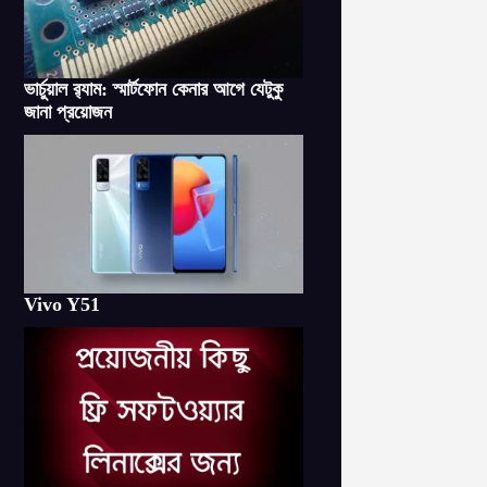
ভার্চুয়াল র‌্যাম: স্মার্টফোন কেনার আগে যেটুকু
জানা প্রয়োজন
Vivo Y51