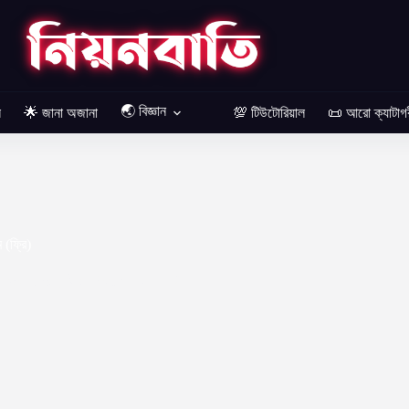
🌏 বিজ্ঞান
ল
🌟 জানা অজানা
💯 টিউটোরিয়াল
📜 আরো ক্যাটাগ
 (ফ্রি)
ওয়ার্ডপ্রেস
,
ফ্রি ডাউনলোড
2