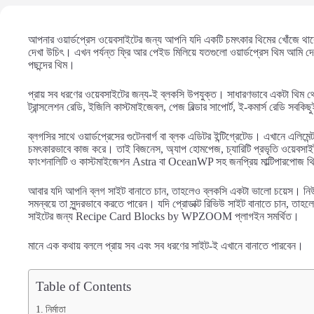
আপনার ওয়ার্ডপ্রেস ওয়েবসাইটের জন্য আপনি যদি একটি চমৎকার থিমের খোঁজে থা
দেখা উচিৎ। এখন পর্যন্ত ফ্রি আর পেইড মিলিয়ে যতগুলো ওয়ার্ডপ্রেস থিম আমি দেখ
পছন্দের থিম।
প্রায় সব ধরণের ওয়েবসাইটের জন্য-ই ব্লকসি উপযুক্ত। সাধারণভাবে একটা থিম থে
ট্রান্সলেশন রেডি, ইজিলি কাস্টমাইজেবল, পেজ বিল্ডার সাপোর্ট, ই-কমার্স রেডি সবক
ব্লগসির সাথে ওয়ার্ডপ্রেসের গুটেনবার্গ বা ব্লক এডিটর ইন্টিগ্রেটেড। এখানে এলিমেন্টর
চমৎকারভাবে কাজ করে। তাই বিজনেস, অ্যাপ হোমপেজ, চ্যারিটি প্রভৃতি ওয়েবসাইট
ফাংশনালিটি ও কাস্টমাইজেশন Astra বা OceanWP সহ জনপ্রিয় মাল্টিপারপোজ 
আবার যদি আপনি ব্লগ সাইট বানাতে চান, তাহলেও ব্লকসি একটা ভালো চয়েস। নিউজ
সমন্বয়ে তা সুন্দরভাবে করতে পারেন। যদি প্রোডাক্ট রিভিউ সাইট বানাতে চান, তাহল
সাইটের জন্য Recipe Card Blocks by WPZOOM প্লাগইন সমর্থিত।
মানে এক কথায় বললে প্রায় সব এবং সব ধরণের সাইট-ই এখানে বানাতে পারবেন।
Table of Contents
নির্মাতা