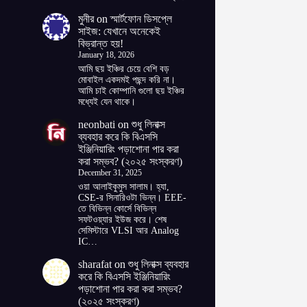
মুনীর
on
স্মার্টফোন ডিসপ্লে
সাইজ: যেখানে অনেকেই
বিভ্রান্ত হয়!
January 18, 2026
আমি ছয় ইঞ্চির চেয়ে বেশি বড়
মোবাইল একদমই পছন্দ করি না।
আমি চাই কোম্পানি গুলো ছয় ইঞ্চির
মধ্যেই যেন থাকে।
neonbati
on
শুধু লিনাক্স
ব্যবহার করে কি বিএসসি
ইঞ্জিনিয়ারিং পড়াশোনা পার করা
করা সম্ভব? (২০২৫ সংস্করণ)
December 31, 2025
ওয়া আলাইকুমুস সালাম। হ্যা,
CSE-র সিনারিওটা ভিন্ন। EEE-
তে বিভিন্ন কোর্সে বিভিন্ন
সফটওয়্যার ইউজ করে। শেষ
সেমিস্টারে VLSI আর Analog
IC…
sharafat
on
শুধু লিনাক্স ব্যবহার
করে কি বিএসসি ইঞ্জিনিয়ারিং
পড়াশোনা পার করা করা সম্ভব?
(২০২৫ সংস্করণ)