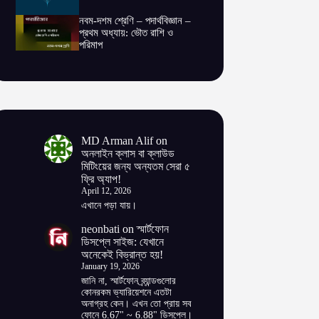
নবম-দশম শ্রেণি – পদার্থবিজ্ঞান –
প্রথম অধ্যায়: ভৌত রাশি ও
পরিমাপ
MD Arman Alif
on
অনলাইন ক্লাস বা ক্লাউড
মিটিংয়ের জন্য অন্যতম সেরা ৫
ফ্রি অ্যাপ!
April 12, 2026
এখানে পড়া যায়।
neonbati
on
স্মার্টফোন
ডিসপ্লে সাইজ: যেখানে
অনেকেই বিভ্রান্ত হয়!
January 19, 2026
জানি না, স্মার্টফোন ব্র্যান্ডগুলোর
কোনরকম ভ্যারিয়েশনে এতটা
অনাগ্রহ কেন। এখন তো প্রায় সব
ফোনে 6.67" ~ 6.88" ডিসপ্লে।