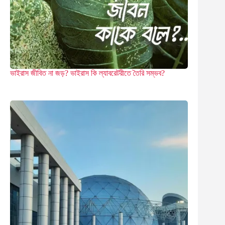
ভাইরাস জীবিত না জড়? ভাইরাস কি ল্যাবরেটরীতে তৈরি সম্ভব?