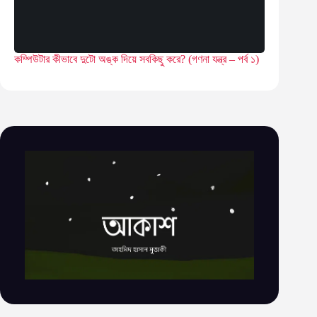
কম্পিউটার কীভাবে দুটো অঙ্ক দিয়ে সবকিছু করে? (গণনা যন্ত্র – পর্ব ১)