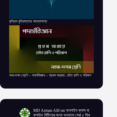
কৃত্রিম বুদ্ধিমত্তার আদ্যোপান্ত
নবম-দশম শ্রেণি – পদার্থবিজ্ঞান – প্রথম অধ্যায়: ভৌত রাশি ও পরিমাপ
MD Arman Alif
on
অনলাইন ক্লাস বা
ক্লাউড মিটিংয়ের জন্য অন্যতম সেরা ৫ ফ্রি