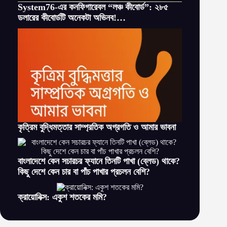
System76-এর কনফিগারেবল “লঞ্চ কীবোর্ড”: ২৮৫
ডলারের কীবোর্ডটি অনেকটা অভিনব!…
কৃত্রিম বুদ্ধিমত্তার সাম্প্রতিক অগ্রগতি ও আমার ভাবনা
বাংলাদেশে কেন সচারচর ফ্যানে তিনটি পাখা (ব্লেড) থাকে?
কিছু দেশে কেন চার বা পাঁচ পাখার প্রচলন বেশি?
ক্রায়োনিক্স: একুশ শতকের মমি?