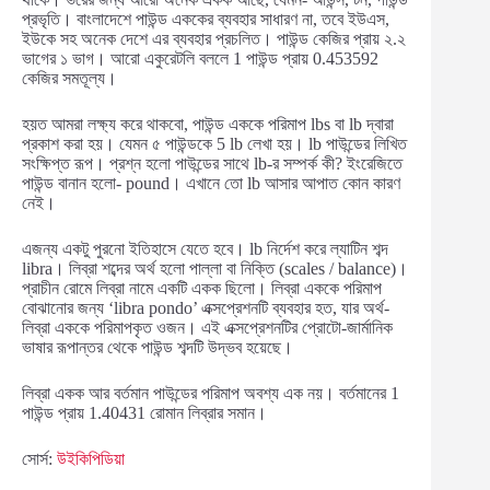
প্রভৃতি। বাংলাদেশে পাউন্ড এককের ব্যবহার সাধারণ না, তবে ইউএস,
ইউকে সহ অনেক দেশে এর ব্যবহার প্রচলিত। পাউন্ড কেজির প্রায় ২.২
ভাগের ১ ভাগ। আরো একুরেটলি বললে 1 পাউন্ড প্রায় 0.453592
কেজির সমতূল্য।
হয়ত আমরা লক্ষ্য করে থাকবো, পাউন্ড এককে পরিমাপ lbs বা lb দ্বারা
প্রকাশ করা হয়। যেমন ৫ পাউন্ডকে 5 lb লেখা হয়। lb পাউন্ডের লিখিত
সংক্ষিপ্ত রূপ। প্রশ্ন হলো পাউন্ডের সাথে lb-র সম্পর্ক কী? ইংরেজিতে
পাউন্ড বানান হলো- pound। এখানে তো lb আসার আপাত কোন কারণ
নেই।
এজন্য একটু পুরনো ইতিহাসে যেতে হবে। lb নির্দেশ করে ল্যাটিন শব্দ
libra। লিব্রা শব্দের অর্থ হলো পাল্লা বা নিক্তি (scales / balance)।
প্রাচীন রোমে লিব্রা নামে একটি একক ছিলো। লিব্রা এককে পরিমাপ
বোঝানোর জন্য ‘libra pondo’ এক্সপ্রেশনটি ব্যবহার হত, যার অর্থ-
লিব্রা এককে পরিমাপকৃত ওজন। এই এক্সপ্রেশনটির প্রোটো-জার্মানিক
ভাষার রূপান্তর থেকে পাউন্ড শব্দটি উদ্ভব হয়েছে।
লিব্রা একক আর বর্তমান পাউন্ডের পরিমাপ অবশ্য এক নয়। বর্তমানের 1
পাউন্ড প্রায় 1.40431 রোমান লিব্রার সমান।
সোর্স:
উইকিপিডিয়া