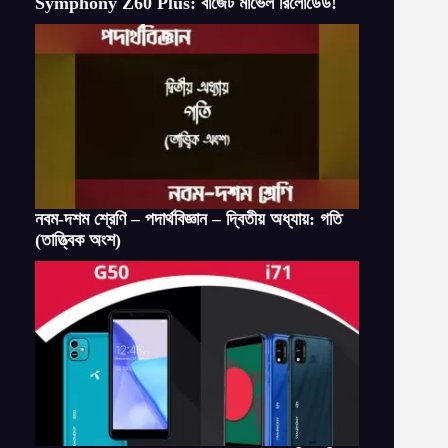
Symphony Z60 Plus: বাজেট মার্ভেল রিলোডেড!
নবম-দশম শ্রেণি – পদার্থবিজ্ঞান – দ্বিতীয় অধ্যায়: গতি
(তাত্ত্বিক অংশ)