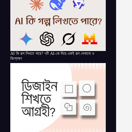
AI কি গল্প লিখতে পারে? ৭টি AI-কে দিয়ে একই গল্প লেখানো ও
বিশ্লেষণ