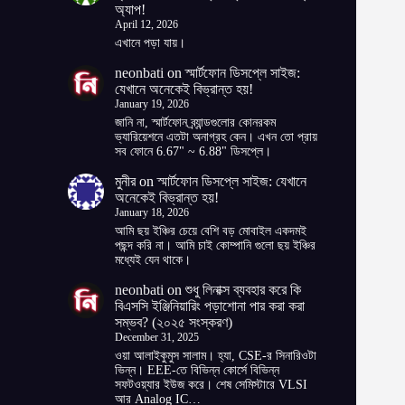
অ্যাপ!
April 12, 2026
এখানে পড়া যায়।
neonbati
on
স্মার্টফোন ডিসপ্লে সাইজ:
যেখানে অনেকেই বিভ্রান্ত হয়!
January 19, 2026
জানি না, স্মার্টফোন ব্র্যান্ডগুলোর কোনরকম
ভ্যারিয়েশনে এতটা অনাগ্রহ কেন। এখন তো প্রায়
সব ফোনে 6.67" ~ 6.88" ডিসপ্লে।
মুনীর
on
স্মার্টফোন ডিসপ্লে সাইজ: যেখানে
অনেকেই বিভ্রান্ত হয়!
January 18, 2026
আমি ছয় ইঞ্চির চেয়ে বেশি বড় মোবাইল একদমই
পছন্দ করি না। আমি চাই কোম্পানি গুলো ছয় ইঞ্চির
মধ্যেই যেন থাকে।
neonbati
on
শুধু লিনাক্স ব্যবহার করে কি
বিএসসি ইঞ্জিনিয়ারিং পড়াশোনা পার করা করা
সম্ভব? (২০২৫ সংস্করণ)
December 31, 2025
ওয়া আলাইকুমুস সালাম। হ্যা, CSE-র সিনারিওটা
ভিন্ন। EEE-তে বিভিন্ন কোর্সে বিভিন্ন
সফটওয়্যার ইউজ করে। শেষ সেমিস্টারে VLSI
আর Analog IC…