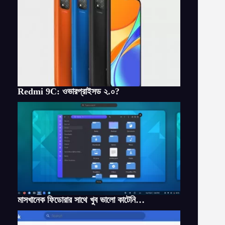
Redmi 9C: ওভারপ্রাইসড ২.০?
মাসখানেক ফিডোরার সাথে খুব ভালো কাটেনি…