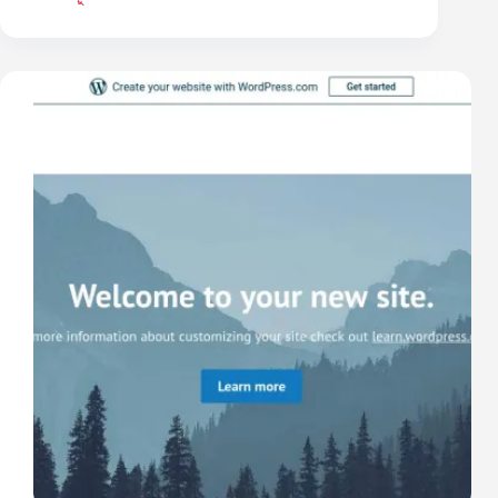
লোকালহোস্টে
বিনা
খরচে
ওয়ার্ডপ্রেস
সাইট
তৈরি
(ওয়ার্ডপ্রেস
টিউটোরিয়াল
–
পর্ব
১)