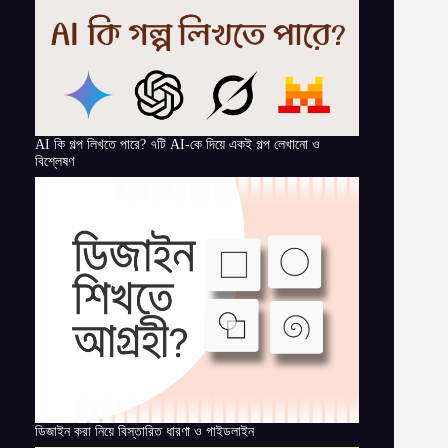
AI কি গল্প লিখতে পারে? ৭টি AI-কে দিয়ে একই গল্প লেখানো ও
বিশ্লেষণ
ডিজাইন করা নিয়ে বিস্তারিত ধারণা ও গাইডলাইন