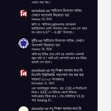
এখানে পড়া যায়।
neonbati
on
স্মার্টফোন ডিসপ্লে সাইজ:
যেখানে অনেকেই বিভ্রান্ত হয়!
January 19, 2026
জানি না, স্মার্টফোন ব্র্যান্ডগুলোর কোনরকম
ভ্যারিয়েশনে এতটা অনাগ্রহ কেন। এখন তো প্রায়
সব ফোনে 6.67" ~ 6.88" ডিসপ্লে।
মুনীর
on
স্মার্টফোন ডিসপ্লে সাইজ: যেখানে
অনেকেই বিভ্রান্ত হয়!
January 18, 2026
আমি ছয় ইঞ্চির চেয়ে বেশি বড় মোবাইল একদমই
পছন্দ করি না। আমি চাই কোম্পানি গুলো ছয় ইঞ্চির
মধ্যেই যেন থাকে।
neonbati
on
শুধু লিনাক্স ব্যবহার করে কি
বিএসসি ইঞ্জিনিয়ারিং পড়াশোনা পার করা করা
সম্ভব? (২০২৫ সংস্করণ)
December 31, 2025
ওয়া আলাইকুমুস সালাম। হ্যা, CSE-র সিনারিওটা
ভিন্ন। EEE-তে বিভিন্ন কোর্সে বিভিন্ন
সফটওয়্যার ইউজ করে। শেষ সেমিস্টারে VLSI
আর Analog IC…
sharafat
on
শুধু লিনাক্স ব্যবহার করে কি