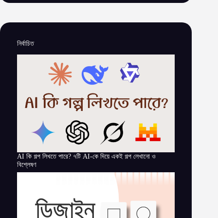
নির্বাচিত
AI কি গল্প লিখতে পারে? ৭টি AI-কে দিয়ে একই গল্প লেখানো ও
বিশ্লেষণ