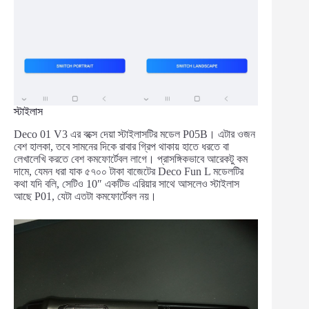
স্টাইলাস
Deco 01 V3 এর বক্সে দেয়া স্টাইলাসটির মডেল P05B। এটার ওজন
বেশ হালকা, তবে সামনের দিকে রাবার গ্রিপ থাকায় হাতে ধরতে বা
লেখালেখি করতে বেশ কমফোর্টেবল লাগে। প্রাসঙ্গিকভাবে আরেকটু কম
দামে, যেমন ধরা যাক ৫৭০০ টাকা বাজেটের Deco Fun L মডেলটির
কথা যদি বলি, সেটিও 10″ একটিভ এরিয়ার সাথে আসলেও স্টাইলাস
আছে P01, যেটা এতটা কমফোর্টেবল নয়।