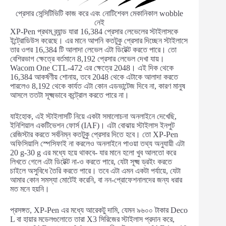
প্রেসার সেন্সিটিভিটি কাজ করে এবং নোটিশেবল মেকানিকাল wobble
নেই
XP-Pen প্রথম ব্র্যান্ড যারা 16,384 প্রেসার লেভেলের স্টাইলাসকে
ইন্ট্রোডিউস করেছে। এর মানে আপনি কতটুকু প্রেসার দিচ্ছেন স্টাইলাসে
তার ওপর 16,384 টি আলাদা লেভেল এটা ডিটেক্ট করতে পারে। তো
বেশিরভাগ ক্ষেত্রে বর্তমানে 8,192 প্রেসার লেভেল দেখা যায়।
Wacom One CTL-472 এর ক্ষেত্রে 2048। এই দিক থেকে
16,384 আকর্ষণীয় শোনায়, তবে 2048 থেকে এটাকে আলাদা করতে
পারলেও 8,192 থেকে কার্যত এটা কোন এডভান্টেজ দিবে না, কারণ মানুষ
আসলে ততটা সূক্ষ্মভাবে কন্ট্রোল করতে পারে না।
যাইহোক, এই স্টাইলাসটি নিয়ে একটা সমালোচনা অনলাইনে দেখেছি,
ইনিশিয়াল একটিভেশন ফোর্স (IAF)। এটা বোঝায় স্টাইলাস ইনপুট
রেজিস্টার করতে সর্বনিম্ন কতটুকু প্রেসার দিতে হবে। তো XP-Pen
অফিসিয়ালি স্পেসিফাই না করলেও অনলাইনে পাওয়া তথ্য অনুযায়ী এটা
20 g-30 g এর মধ্যে হয়ে থাকবে- যার মানে হলো খুব আলতো করে
লিখতে গেলে এটা ডিটেক্ট না-ও করতে পারে, যেটা সূক্ষ্ম ড্রইং করতে
চাইলে অসুবিধে তৈরি করতে পারে। তবে এটা এমন একটা পর্যায়ে, যেটা
আমার কোন সমস্যা মোটেই করেনি, বা নন-প্রোফেশনালদের জন্য ধরার
মত মনে হয়নি।
প্রসঙ্গত, XP-Pen এর মধ্যে আরেকটু দামি, যেমন ৯৬০০ টাকার Deco
L বা হায়ার মডেলগুলোতে তারা X3 সিরিজের স্টাইলাস প্রদান করে,