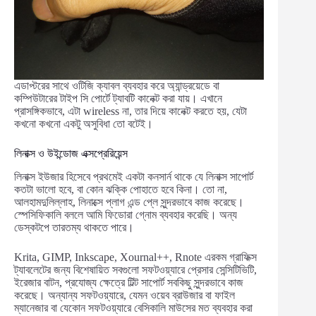
এডাপ্টরের সাথে ওটিজি ক্যাবল ব্যবহার করে অ্যান্ড্রয়েডে বা
কম্পিউটারের টাইপ সি পোর্টে ট্যাবটি কানেক্ট করা যায়। এখানে
প্রাসঙ্গিকভাবে, এটা wireless না, তার দিয়ে কানেক্ট করতে হয়, যেটা
কখনো কখনো একটু অসুবিধা তো বটেই।
লিনাক্স ও উইন্ডোজ এক্সপ্রেরিয়েন্স
লিনাক্স ইউজার হিসেবে প্রথমেই একটা কনসার্ন থাকে যে লিনাক্স সাপোর্ট
কতটা ভালো হবে, বা কোন ঝক্কি পোহাতে হবে কিনা। তো না,
আলহামদুলিল্লাহ, লিনাক্সে প্লাগ এন্ড প্লে সুন্দরভাবে কাজ করেছে।
স্পেসিফিকালি বললে আমি ফিডোরা গ্নোম ব্যবহার করেছি। অন্য
ডেস্কটপে তারতম্য থাকতে পারে।
Krita, GIMP, Inkscape, Xournal++, Rnote এরকম গ্রাফিক্স
ট্যাবলেটের জন্য বিশেষায়িত সবগুলো সফটওয়্যারে প্রেসার সেন্সিটিভিটি,
ইরেজার বাটন, প্রযোজ্য ক্ষেত্রে টিল্ট সাপোর্ট সবকিছু সুন্দরভাবে কাজ
করেছে। অন্যান্য সফটওয়্যারে, যেমন ওয়েব ব্রাউজার বা ফাইল
ম্যানেজার বা যেকোন সফটওয়্যারে বেসিকালি মাউসের মত ব্যবহার করা