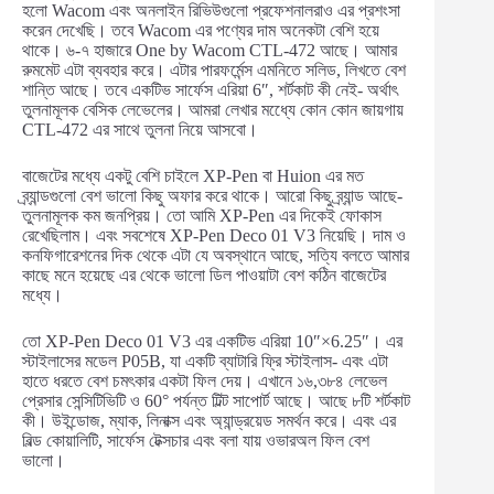
হলো Wacom এবং অনলাইন রিভিউগুলো প্রফেশনালরাও এর প্রশংসা
করেন দেখেছি। তবে Wacom এর পণ্যের দাম অনেকটা বেশি হয়ে
থাকে। ৬-৭ হাজারে One by Wacom CTL-472 আছে। আমার
রুমমেট এটা ব্যবহার করে। এটার পারফর্মেন্স এমনিতে সলিড, লিখতে বেশ
শান্তি আছে। তবে একটিভ সার্ফেস এরিয়া 6″, শর্টকাট কী নেই- অর্থাৎ
তুলনামূলক বেসিক লেভেলের। আমরা লেখার মধ্যেে কোন কোন জায়গায়
CTL-472 এর সাথে তুলনা নিয়ে আসবো।
বাজেটের মধ্যে একটু বেশি চাইলে XP-Pen বা Huion এর মত
ব্র্যান্ডগুলো বেশ ভালো কিছু অফার করে থাকে। আরো কিছু ব্র্যান্ড আছে-
তুলনামূলক কম জনপ্রিয়। তো আমি XP-Pen এর দিকেই ফোকাস
রেখেছিলাম। এবং সবশেষে XP-Pen Deco 01 V3 নিয়েছি। দাম ও
কনফিগারেশনের দিক থেকে এটা যে অবস্থানে আছে, সত্যি বলতে আমার
কাছে মনে হয়েছে এর থেকে ভালো ডিল পাওয়াটা বেশ কঠিন বাজেটের
মধ্যে।
তো XP-Pen Deco 01 V3 এর একটিভ এরিয়া 10″×6.25″। এর
স্টাইলাসের মডেল P05B, যা একটি ব্যাটারি ফ্রি স্টাইলাস- এবং এটা
হাতে ধরতে বেশ চমৎকার একটা ফিল দেয়। এখানে ১৬,৩৮৪ লেভেল
প্রেসার সেন্সিটিভিটি ও 60° পর্যন্ত টিল্ট সাপোর্ট আছে। আছে ৮টি শর্টকাট
কী। উইন্ডোজ, ম্যাক, লিনাক্স এবং অ্যান্ড্রয়েড সমর্থন করে। এবং এর
বিল্ড কোয়ালিটি, সার্ফেস টেক্সচার এবং বলা যায় ওভারঅল ফিল বেশ
ভালো।