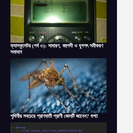
ক্যালকুলেটর (পর্ব ৩): সাধারণ, বহুপদী ও যুগপৎ সমীকরণ
সমাধান
পৃথিবীর সবচেয়ে প্রাণঘাতী প্রাণী কোনটি জানেন? মশা!