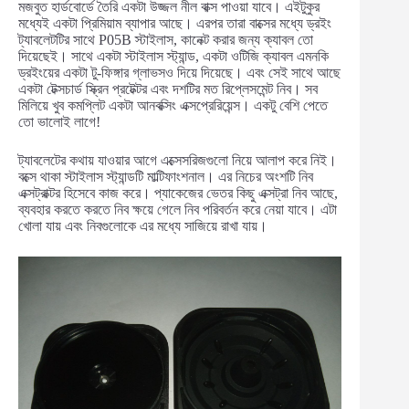
মজবুত হার্ডবোর্ডে তৈরি একটা উজ্জল নীল বাক্স পাওয়া যাবে। এইটুকুর
মধ্যেই একটা প্রিমিয়াম ব্যাপার আছে। এরপর তারা বাক্সের মধ্যে ড্রইং
ট্যাবলেটটির সাথে P05B স্টাইলাস, কানেক্ট করার জন্য ক্যাবল তো
দিয়েছেই। সাথে একটা স্টাইলাস স্ট্যান্ড, একটা ওটিজি ক্যাবল এমনকি
ড্রইংয়ের একটা টু-ফিঙ্গার গ্লাভসও দিয়ে দিয়েছে। এবং সেই সাথে আছে
একটা টেক্সচার্ড স্ক্রিন প্রটেক্টর এবং দশটির মত রিপ্লেসমেন্ট নিব। সব
মিলিয়ে খুব কমপ্লিট একটা আনবক্সিং এক্সপ্রেরিয়েন্স। একটু বেশি পেতে
তো ভালোই লাগে!
ট্যাবলেটের কথায় যাওয়ার আগে এক্সেসরিজগুলো নিয়ে আলাপ করে নিই।
বক্সে থাকা স্টাইলাস স্ট্যান্ডটি মাল্টিফাংশনাল। এর নিচের অংশটি নিব
এক্সট্রাক্টর হিসেবে কাজ করে। প্যাকেজের ভেতর কিছু এক্সট্রা নিব আছে,
ব্যবহার করতে করতে নিব ক্ষয়ে গেলে নিব পরিবর্তন করে নেয়া যাবে। এটা
খোলা যায় এবং নিবগুলোকে এর মধ্যে সাজিয়ে রাখা যায়।