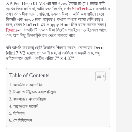
XP-Pen Deco 01 V3-এর দাম ৭০০০ টাকার মধ্যে। মজার নাকি
দুঃখের বিষয় জানি না, আমি যখন কিনেছি তখন
StarTech
-এর অনলাইনে
তখন ৩০০ টাকা ছাড় চলছিলো, ৬৭০০ টাকা। আমি অফলাইনে যেয়ে
কিনেছি এবং ৬৮০০ টাকা পড়েছে। কখনো কখনো আরো বেশি ছাড়ও
চলে, যেমন StarTech এর Happy Hour ডিল থাকে অনেক সময়।
Ryans
-এ ডিভাইসটি ৭০০০ টাকা লিস্টেড প্রাইসে এভেইলেবল আছে
এবং অল্প কিছু ডিসকাউন্ট তার থেকে থাকতে পারে।
যদি আপনি আরেকটু ছোট ডিভাইস প্রিফার করেন, সেক্ষেত্রে Deco
Mini 7 V2 রয়েছে ৫৭০০ টাকায়, যা সবদিকে একদমই এক, শুধু
ডাইমেনশনে ছোট- একটিভ এরিয়া 7″ x 4.37″।
Table of Contents
আনবক্সিং ও এক্সেসরিজ
লিনাক্স ও উইন্ডোজ এক্সপ্রেরিয়েন্স
ব্যবহারেরর এক্সপ্রেরিয়েন্স
অ্যান্ড্রয়েড সাপোর্ট
স্টাইলাস
স্পেসিফিকেশন