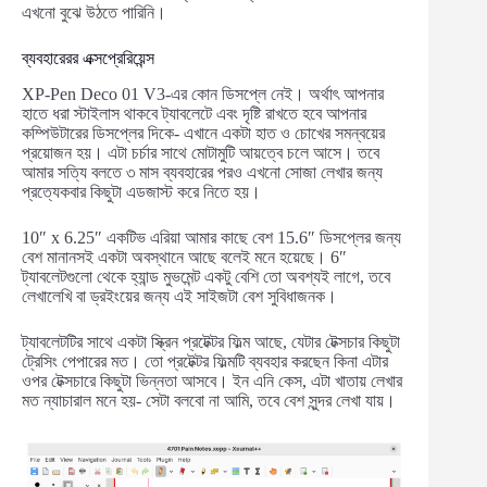
এখনো বুঝে উঠতে পারিনি।
ব্যবহারেরর এক্সপ্রেরিয়েন্স
XP-Pen Deco 01 V3-এর কোন ডিসপ্লে নেই। অর্থাৎ আপনার
হাতে ধরা স্টাইলাস থাকবে ট্যাবলেটে এবং দৃষ্টি রাখতে হবে আপনার
কম্পিউটারের ডিসপ্লের দিকে- এখানে একটা হাত ও চোখের সমন্বয়ের
প্রয়োজন হয়। এটা চর্চার সাথে মোটামুটি আয়ত্বে চলে আসে। তবে
আমার সত্যি বলতে ৩ মাস ব্যবহারের পরও এখনো সোজা লেখার জন্য
প্রত্যেকবার কিছুটা এডজাস্ট করে নিতে হয়।
10″ x 6.25″ একটিভ এরিয়া আমার কাছে বেশ 15.6″ ডিসপ্লের জন্য
বেশ মানানসই একটা অবস্থানে আছে বলেই মনে হয়েছে। 6″
ট্যাবলেটগুলো থেকে হ্যান্ড মুভমেন্ট একটু বেশি তো অবশ্যই লাগে, তবে
লেখালেখি বা ড্রইংয়ের জন্য এই সাইজটা বেশ সুবিধাজনক।
ট্যাবলেটটির সাথে একটা স্ক্রিন প্রটেক্টর ফিল্ম আছে, যেটার টেক্সচার কিছুটা
ট্রেসিং পেপারের মত। তো প্রটেক্টর ফিল্মটি ব্যবহার করছেন কিনা এটার
ওপর টেক্সচারে কিছুটা ভিন্নতা আসবে। ইন এনি কেস, এটা খাতায় লেখার
মত ন্যাচারাল মনে হয়- সেটা বলবো না আমি, তবে বেশ সুন্দর লেখা যায়।