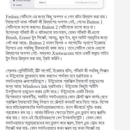
Fedora সেটিংসে এর জন্য কিছু অপশন ও পেন বাটন রিম্যাপ করা যায়।
ট্যাবলেটে থাকা শর্টকাট কী রিম্যাপের অপশন নেই, পেনের Button 1
সেটিংসকে ফলো করলেও Button 2 সেটিংসকে ফলো করে না।
উল্লেখ্য শর্টকাট কী ও বাটনগুলো ফাংশনাল, যেমন শর্টকাট কী-গুলো
Brush, Eraser টুল সিলেক্ট, আনডু, জুম ইন, জুম আউট প্রভৃতির জন্য
সেট করা আছে- Button 2 ডাবল ক্লিক ও সাপোর্টেড অ্যাপে ইরেজার
হিসেবে এবং সবকিছু ঠিকভাবেই কাজ করে। তবে সেটিংস থেকে এগুলো
রিম্যাপের অপশন নেই- সম্ভবত Xsetwacom নামে একটি কমান্ড লাইন
টুল দিয়ে রিম্যাপ করা যায়, ট্রাই করিনি।
প্রেসার সেন্সিটিভিটি, টিল্ট সাপোর্ট, ইরেজার বাটন, শর্টকাট কী সবকিছু লিনাক্স
ও উইন্ডোজে সুন্দরভাবে কাজ করলেও পার্থক্য হবে ড্রাইভার ও
সফটওয়্যার এক্সপ্রেরিয়েন্সে। উইন্ডোজে গ্রাফিক্স ট্যাবলেট হ্যান্ডেলের
জন্য আছে Windows Ink ড্রাইভার। উইন্ডোজ কিছুটা স্মার্টলি
ইনপুটগুলো হ্যান্ডেল করার চেষ্টা করে। উইন্ডোজে একটা ফিচার
বিশেষভাবে আকর্ষণীয়, সমর্থিত সফটওয়্যারে কোন টেক্সট বক্সে কার্সর রেখে
গ্রাফিক্স ট্যাবলেটে কিছু লিখলে তা টেক্সটে কনভার্ট করে নিতে পারে- বিশেষ
করে মাইক্রোসফটের সফটওয়্যারগুলোতে- ফলে কীবোর্ডে সুইচ করার
প্রয়োজন কম হয়। আবার বিভিন্ন ক্ষেত্রে ট্যাপ এন্ড ড্র্যাগ করে স্ক্রলিং
করা যায়। তবে এই বিহেভিয়রগুলো বেশ ইনকনসিস্টেন্ট। যেমন কোন
সফটওয়্যারে অ্যান্ড্রয়েডের মত ড্র্যাগ করে স্ক্রল, ট্যাপ এন্ড হোল্ড করে
সিলেক্ট করা যায়- কোন সফটওয়্যারে কখন স্ক্রল হয় কখন সিলেক্ট হয়