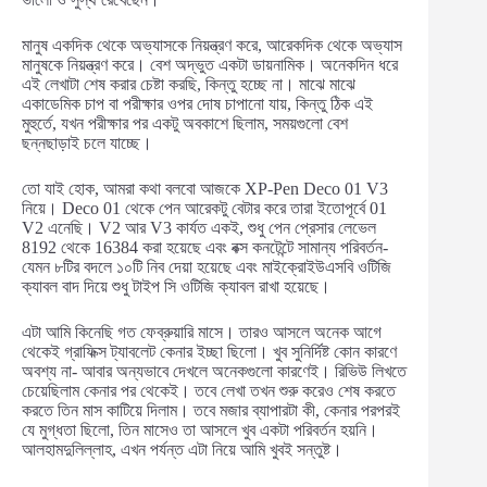
মানুষ একদিক থেকে অভ্যাসকে নিয়ন্ত্রণ করে, আরেকদিক থেকে অভ্যাস
মানুষকে নিয়ন্ত্রণ করে। বেশ অদ্ভুত একটা ডায়নামিক। অনেকদিন ধরে
এই লেখাটা শেষ করার চেষ্টা করছি, কিন্তু হচ্ছে না। মাঝে মাঝে
একাডেমিক চাপ বা পরীক্ষার ওপর দোষ চাপানো যায়, কিন্তু ঠিক এই
মুহুর্তে, যখন পরীক্ষার পর একটু অবকাশে ছিলাম, সময়গুলো বেশ
ছন্নছাড়াই চলে যাচ্ছে।
তো যাই হোক, আমরা কথা বলবো আজকে XP-Pen Deco 01 V3
নিয়ে। Deco 01 থেকে পেন আরেকটু বেটার করে তারা ইতোপূর্বে 01
V2 এনেছি। V2 আর V3 কার্যত একই, শুধু পেন প্রেসার লেভেল
8192 থেকে 16384 করা হয়েছে এবং বক্স কনটেন্টে সামান্য পরিবর্তন-
যেমন ৮টির বদলে ১০টি নিব দেয়া হয়েছে এবং মাইক্রোইউএসবি ওটিজি
ক্যাবল বাদ দিয়ে শুধু টাইপ সি ওটিজি ক্যাবল রাখা হয়েছে।
এটা আমি কিনেছি গত ফেব্রুয়ারি মাসে। তারও আসলে অনেক আগে
থেকেই গ্রাফিক্স ট্যাবলেট কেনার ইচ্ছা ছিলো। খুব সুনির্দিষ্ট কোন কারণে
অবশ্য না- আবার অন্যভাবে দেখলে অনেকগুলো কারণেই। রিভিউ লিখতে
চেয়েছিলাম কেনার পর থেকেই। তবে লেখা তখন শুরু করেও শেষ করতে
করতে তিন মাস কাটিয়ে দিলাম। তবে মজার ব্যাপারটা কী, কেনার পরপরই
যে মুগ্ধতা ছিলো, তিন মাসেও তা আসলে খুব একটা পরিবর্তন হয়নি।
আলহামদুলিল্লাহ, এখন পর্যন্ত এটা নিয়ে আমি খুবই সন্তুষ্ট।