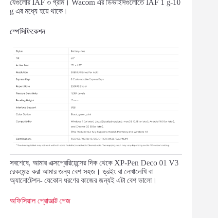
যেগুলোর IAF ৩ গ্রাম। Wacom এর ডিভাইসগুলোতে IAF 1 g-10
g এর মধ্যে হয়ে থাকে।
স্পেসিফিকেশন
সবশেষে, আমার এক্সপ্রেরিয়েন্সের দিক থেকে XP-Pen Deco 01 V3
রেকমেন্ড করা আমার জন্য বেশ সহজ। ড্রইং বা লেখালেখি বা
অ্যানোটেশন- যেকোন ধরণের কাজের জন্যই এটা বেশ ভালো।
অফিসিয়াল প্রোডাক্ট পেজ