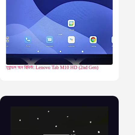
হ্যান্ডস অন রিভিউ: Lenovo Tab M10 HD (2nd Gen)