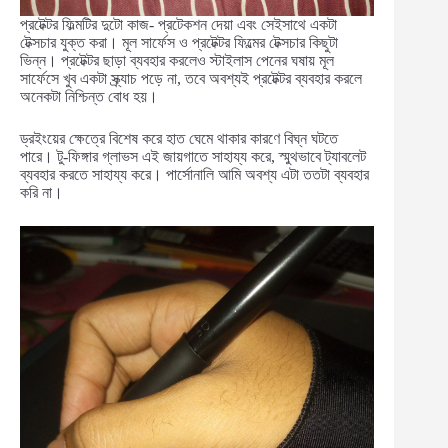
প্রটেক্টর ফিল্মটির দুটো কাজ- প্রটেকশন দেয়া এবং সেইসাথে একটা
টেক্সচার যুক্ত করা। মূল সার্ফেস ও প্রটেক্টর ফিল্মের টেক্সচার কিছুটা
ভিন্ন। প্রটেক্টর ছাড়া ব্যবহার করলেও স্টাইলাস পেনের ঘষায় মূল
সার্ফেসে খুব একটা স্ক্র্যাচ পড়ে না, তবে অবশ্যই প্রটেক্টর ব্যবহার করলে
অনেকটা নিশ্চিন্ত বোধ হয়।
ড্রইংয়ের ক্ষেত্রে বিশেষ করে হাত ঘেমে থাকার কারণে বিঘ্ন ঘটতে
পারে। টু-ফিঙ্গার গ্লাভস এই জায়গাতে সাহায্য করে, স্মুথভাবে ট্যাবলেট
ব্যবহার করতে সাহায্য করে। পার্সোনালি আমি অবশ্য এটা ততটা ব্যবহার
করি না।