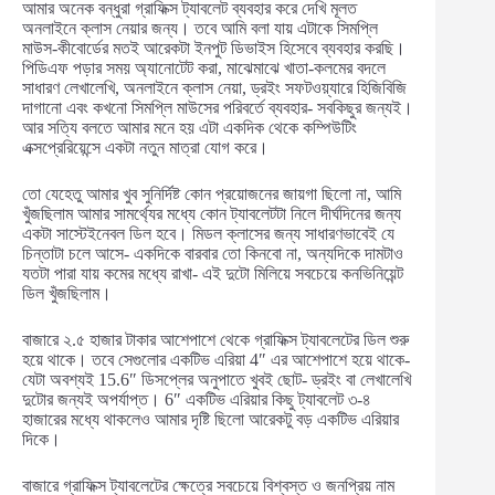
আমার অনেক বন্ধুরা গ্রাফিক্স ট্যাবলেট ব্যবহার করে দেখি মূলত
অনলাইনে ক্লাস নেয়ার জন্য। তবে আমি বলা যায় এটাকে সিমপ্লি
মাউস-কীবোর্ডের মতই আরেকটা ইনপুট ডিভাইস হিসেবে ব্যবহার করছি।
পিডিএফ পড়ার সময় অ্যানোটেট করা, মাঝেমাঝে খাতা-কলমের বদলে
সাধারণ লেখালেখি, অনলাইনে ক্লাস নেয়া, ড্রইং সফটওয়্যারে হিজিবিজি
দাগানো এবং কখনো সিমপ্লি মাউসের পরিবর্তে ব্যবহার- সবকিছুর জন্যই।
আর সত্যি বলতে আমার মনে হয় এটা একদিক থেকে কম্পিউটিং
এক্সপ্রেরিয়েন্সে একটা নতুন মাত্রা যোগ করে।
তো যেহেতু আমার খুব সুনির্দিষ্ট কোন প্রয়োজনের জায়গা ছিলো না, আমি
খুঁজছিলাম আমার সামর্থ্যের মধ্যে কোন ট্যাবলেটটা নিলে দীর্ঘদিনের জন্য
একটা সাস্টেইনেবল ডিল হবে। মিডল ক্লাসের জন্য সাধারণভাবেই যে
চিন্তাটা চলে আসে- একদিকে বারবার তো কিনবো না, অন্যদিকে দামটাও
যতটা পারা যায় কমের মধ্যে রাখা- এই দুটো মিলিয়ে সবচেয়ে কনভিনিয়েন্ট
ডিল খুঁজছিলাম।
বাজারে ২.৫ হাজার টাকার আশেপাশে থেকে গ্রাফিক্স ট্যাবলেটের ডিল শুরু
হয়ে থাকে। তবে সেগুলোর একটিভ এরিয়া 4″ এর আশেপাশে হয়ে থাকে-
যেটা অবশ্যই 15.6″ ডিসপ্লের অনুপাতে খুবই ছোট- ড্রইং বা লেখালেখি
দুটোর জন্যই অপর্যাপ্ত। 6″ একটিভ এরিয়ার কিছু ট্যাবলেট ৩-৪
হাজারের মধ্যে থাকলেও আমার দৃষ্টি ছিলো আরেকটু বড় একটিভ এরিয়ার
দিকে।
বাজারে গ্রাফিক্স ট্যাবলেটের ক্ষেত্রে সবচেয়ে বিশ্বস্ত ও জনপ্রিয় নাম