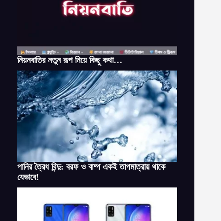
নিয়নবাতির নতুন রূপ নিয়ে কিছু কথা…
পানির ত্রৈধ বিন্দু: বরফ ও বাষ্প একই তাপমাত্রায় থাকে
যেভাবে!