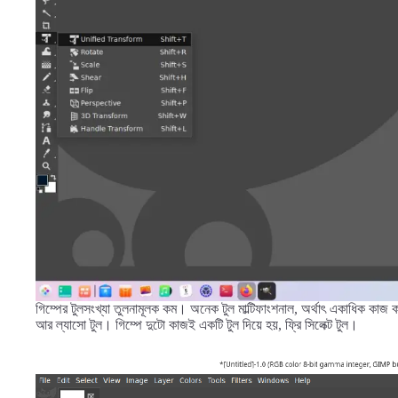
গিম্পের টুলসংখ্যা তুলনামূলক কম। অনেক টুল মাল্টিফাংশনাল, অর্থাৎ একাধিক কা
আর ল্যাসো টুল। গিম্পে দুটো কাজই একটি টুল দিয়ে হয়, ফ্রি সিলেক্ট টুল।