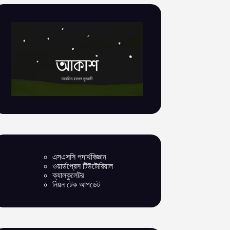
এসএসসি পদার্থবিজ্ঞান
ওয়ার্ডপ্রেস টিউটোরিয়াল
ক্যালকুলেটর
নিয়ন টেক আপডেট