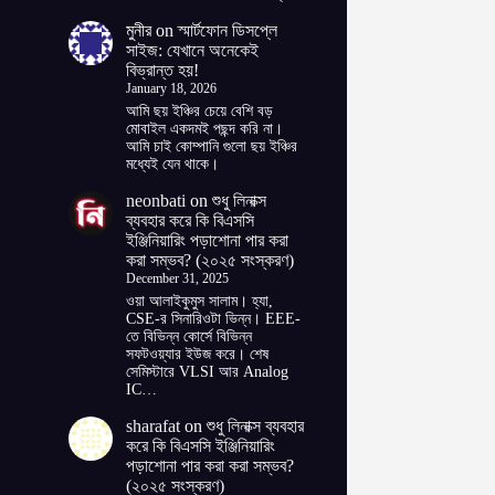
মুনীর
on
স্মার্টফোন ডিসপ্লে
সাইজ: যেখানে অনেকেই
বিভ্রান্ত হয়!
January 18, 2026
আমি ছয় ইঞ্চির চেয়ে বেশি বড়
মোবাইল একদমই পছন্দ করি না।
আমি চাই কোম্পানি গুলো ছয় ইঞ্চির
মধ্যেই যেন থাকে।
neonbati
on
শুধু লিনাক্স
ব্যবহার করে কি বিএসসি
ইঞ্জিনিয়ারিং পড়াশোনা পার করা
করা সম্ভব? (২০২৫ সংস্করণ)
December 31, 2025
ওয়া আলাইকুমুস সালাম। হ্যা,
CSE-র সিনারিওটা ভিন্ন। EEE-
তে বিভিন্ন কোর্সে বিভিন্ন
সফটওয়্যার ইউজ করে। শেষ
সেমিস্টারে VLSI আর Analog
IC…
sharafat
on
শুধু লিনাক্স ব্যবহার
করে কি বিএসসি ইঞ্জিনিয়ারিং
পড়াশোনা পার করা করা সম্ভব?
(২০২৫ সংস্করণ)