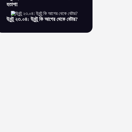
হতাশা!
উবুন্টু ২৩.০৪: উবুন্টু কি আগের থেকে বেটার?