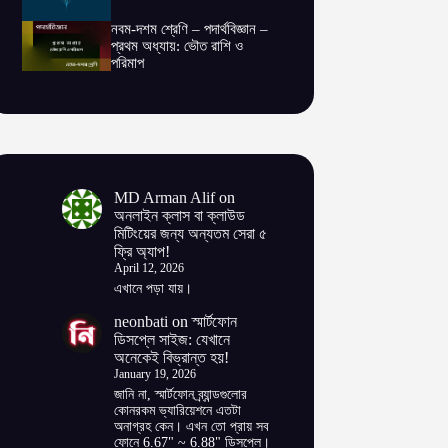
নবম-দশম শ্রেণি – পদার্থবিজ্ঞান –
প্রথম অধ্যায়: ভৌত রাশি ও
পরিমাপ
MD Arman Alif
on
অনলাইন ক্লাস বা ক্লাউড
মিটিংয়ের জন্য অন্যতম সেরা ৫
ফ্রি অ্যাপ!
April 12, 2026
এখানে পড়া যায়।
neonbati
on
স্মার্টফোন
ডিসপ্লে সাইজ: যেখানে
অনেকেই বিভ্রান্ত হয়!
January 19, 2026
জানি না, স্মার্টফোন ব্র্যান্ডগুলোর
কোনরকম ভ্যারিয়েশনে এতটা
অনাগ্রহ কেন। এখন তো প্রায় সব
ফোনে 6.67" ~ 6.88" ডিসপ্লে।