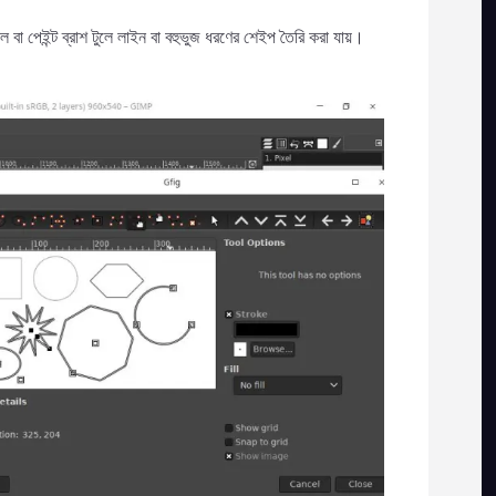
্সিল বা পেইন্ট ব্রাশ টুলে লাইন বা বহুভুজ ধরণের শেইপ তৈরি করা যায়।