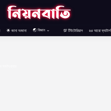
🌏 বিজ্ঞান
ল
🌟 জানা অজানা
💯 টিউটোরিয়াল
📜 আরো ক্যাটাগ
্যার
াইন সফটওয়্যার
020
সফটওয়্যার
2