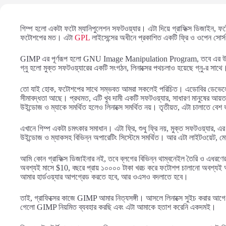
গিম্প হলো একটা ফটো ম্যানিপুলেশন সফটওয়্যার। এটা দিয়ে গ্রাফিক্স ডিজাইন, 
ফটোশপের মত। এটা
GPL
লাইসেন্সের অধীনে প্রকাশিত একটি ফ্রি ও ওপেন সোর্
GIMP এর পূর্ণরূপ হলো GNU Image Manipulation Program, তবে এর উচ্চ
গ্নু হলো মুক্ত সফটওয়্যারের একটি সংগঠন, লিনাক্সের পথচলাও হয়েছে গ্নু-র সাথে
তো যাই হোক, ফটোশপের সাথে সম্ভবত আমরা সকলেই পরিচিত। এডোবির ডেভেলোপ 
সীমাবদ্ধতা আছে। প্রথমত, এটি খুব দামী একটি সফটওয়্যার, সাধারণ মানুষের আয়তার
উইন্ডোজ ও ম্যাকে সমর্থিত হলেও লিনাক্সে সমর্থিত নয়। তৃতীয়ত, এটা চালাতে ব
এখানে গিম্প একটা চমৎকার সমাধান। এটা ফ্রি, শুধু ফ্রি নয়, মুক্ত সফটওয়্যার, এর স
উইন্ডোজ ও ম্যাকসহ বিভিন্ন অপারেটিং সিস্টেমে সমর্থিত। আর এটা লাইটওয়েট, মো
আমি কোন গ্রাফিক্স ডিজাইনার নই, তবে ব্লগের বিভিন্ন থাম্বনেইল তৈরি ও এধরণে
অবশ্যই মাসে $10, বছরে প্রায় ১০০০০ টাকা খরচ করে ফটোশপ চালানো অবশ্যই
আমার হার্ডওয়্যার আপগ্রেড করতে হবে, আর ওএসও বদলাতে হবে।
তাই, গ্রাফিক্সের কাজে GIMP আমার নিত্যসঙ্গী। আসলে লিনাক্সে সুইচ করার আগ
গেলো GIMP নিয়মিত ব্যবহার করছি এবং এটা আমাকে হতাশ করেনি একদমই।