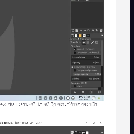
জ করতে পারে। যেমন, ফটোশপে দুটো টুল আছে, পলিনমাল ল্যাসো টুল