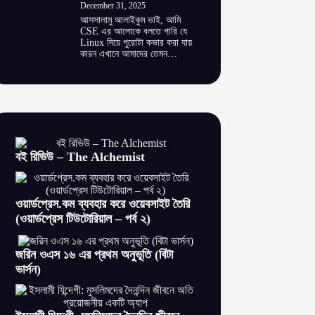
December 31, 2025
আসসালামু আলাইকুম ভাই, আমি
CSE এর আলোকে বলতে পারি যে
Linux দিয়ে পুরোটা কভার করা যায়
কারন এখানে আমাদের তেমন…
বই রিভিউ – The Alchemist
ওয়ার্ডপ্রেস.কম ব্যবহার করে ওয়েবসাইট তৈরি
(ওয়ার্ডপ্রেস টিউটোরিয়াল – পর্ব ২)
জরিন ওএস ১৬ এর প্রথম অনুভূতি (বিটা
ভার্সন)