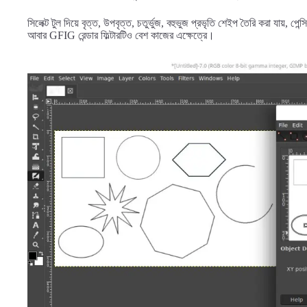
সিলেক্ট টুল দিয়ে বৃত্ত, উপবৃত্ত, চতুর্ভুজ, বহুভুজ প্রভৃতি শেইপ তৈরি করা যায়, পেন
আবার GFIG রেন্ডার ফিল্টারটিও বেশ কাজের এক্ষেত্রে।