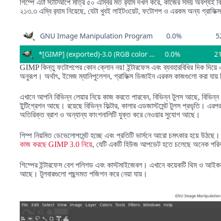
গিম্পে এটা স্টার্টআপে মাত্র ৫০ এম্বির মত র‍্যাম দখল করে, কাজের সময় অবশ্যই
২১৩.৩ এম্বি র‍্যাম নিয়েছে, যেটা খুবই লাইটওয়েট, ফটোশপ ও এরকম অন্য গ্রাফিক
GIMP কিন্তু ফটোশপের কোন ক্লোন নয়! ইন্টারফেস এবং ব্যবহারবিধির দিক দিয়ে এদ
অনুরূপ। অর্থাৎ, ইমেজ ম্যানিপুলেশন, গ্রাফিক্স ডিজাইন এরকম কাজগুলো করা যায় 
এখানে আপনি বিভিন্ন লেয়ার নিয়ে কাজ করতে পারবেন, বিভিন্ন টুলস আছে, বিভিন্
ইন্টিগ্রেশন আছে। রয়েছে বিভিন্ন ফিল্টার, কালার এডজাস্টমেন্ট টুলস প্রভৃতি।
অতিরিক্ত ব্রাশ ও অন্যান্য ফাংশনালিটি যুক্ত করে নেওয়ার সুযোগ আছে।
গিম্প নিয়মিত ডেভেলোপমেন্ট হচ্ছে এবং প্রতিটি ভার্সনে আরো চমৎকার হয়ে উঠছে
কাজ করছে GIMP 3.0 নিয়ে
, যেটি একটি হিউজ আপডেট হতে চলেছে অনেক পরি
গিম্পের ইন্টারফেস বেশ পলিশড এবং কাস্টমাইজেবল। এখানে কয়েকটি থিম ও আইকন
আছে। টুলবারগুলো পছন্দমত পজিশন করে নেয়া যায়।