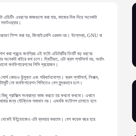
ফটো এডিটিং এধরণের কাজগুলো করা যায়, কাজের দিক দিয়ে অনেকটা
স সফটওয়্যার।
ারণ গিম্প করা হয়, জিআইএমপি এরকম নয়। উল্লেখ্য, GNU বা
।
করা প্রচন্ড জনপ্রিয় এই ফটো এডিটরটির তিনটি বড় ধরণের
 অনেকটা বাইরে বলা চলে। দ্বিতীয়ত, এটা ক্রস প্লাটফর্ম নয়, অর্থাৎ
েশ ভালো কনফিগারেশনের পিসি প্রয়োজন।
োর্স কোডও উন্মুক্ত এবং পরিবর্তনযোগ্য। ক্রস প্লাটফর্ম, লিনাক্স,
টামুটি লো কনফিগারেশন পিসিতেও বেশ সুন্দরভাবে চলে।
র কিছু গ্রাফিক্স সংক্রান্ত কাজ করতে হয় কখনো কখনো। এখানে
 আমার জন্য যৌক্তিক সমাধান নয়। এমনকি ফটোশপ চালাতে হলে
ে থেকেই উইন্ডোজেও এটা ব্যবহার করতাম। বেশ কয়েক বছর হয়ে