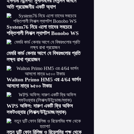
ইসলামী যিন্দেগী: মুসলিমদের দৈনন্দিন জীবনে
অতি প্রয়োজনীয় একটি অ্যাপ
System76 নিয়ে এলো তাদের সবচেয়ে
শক্তিশালী লিনাক্স ল্যাপটপ Bonobo WS
মেমরি কার্ড কেনার আগে যে বিষয়গুলোর প্রতি
লক্ষ্য রাখা প্রয়োজন
Walton Primo HM5 এর 4/64 ভার্সন
আসলো মাত্র ৯৫০০ টাকায়
WPS অফিস: দারুণ একটি ফ্রি অফিস
সফটওয়্যার (লিনাক্স/উইন্ডোজ/ম্যাক)
নতুন দুটি ফোন রিলিজ ও রিয়েলমির পক্ষ থেকে