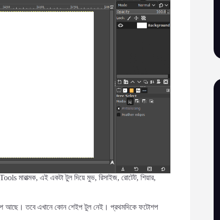
ols মারাত্মক, এই একটা টুল দিয়ে মুভ, রিসাইজ, রোটেট, শিয়ার,
 গিম্পে আছে। তবে এখানে কোন শেইপ টুল নেই। প্রথমদিকে ফটোশপ