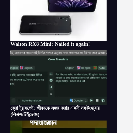
Walton RX8 Mini: Nailed it again!
ক্রো ট্রান্সলেট: জীবনকে সহজ করার একটি সফটওয়্যার
(লিনাক্স/উইন্ডোজ)