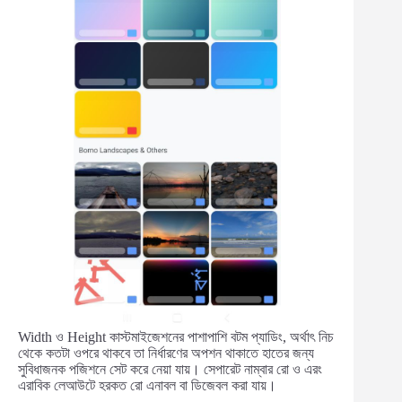
Width ও Height কাস্টমাইজেশনের পাশাপাশি বটম প্যাডিং, অর্থাৎ নিচ
থেকে কতটা ওপরে থাকবে তা নির্ধারণের অপশন থাকাতে হাতের জন্য
সুবিধাজনক পজিশনে সেট করে নেয়া যায়। সেপারেট নাম্বার রো ও এরং
এরাবিক লেআউটে হরকত রো এনাবল বা ডিজেবল করা যায়।