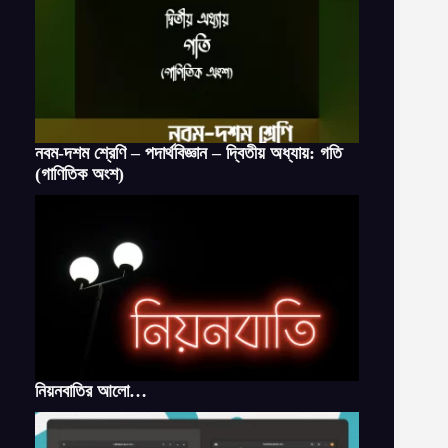
নবম-দশম শ্রেণি – পদার্থবিজ্ঞান – দ্বিতীয় অধ্যায়: গতি
(গাণিতিক অংশ)
নিয়নবাতির আলো…