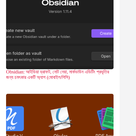
Obsidian: আইডিয়া ড্রাফট, নোট নেয়া, মার্কডাউন এডিটিং প্রভৃতির
জন্য চমৎকার একটি অ্যাপ (মোবাইল/পিসি)