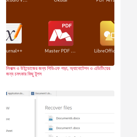
লিনাক্স ও উইন্ডোজের জন্য পিডিএফ পড়া, অ্যানোটেশন ও এডিটিংয়ের
জন্য চমৎকার কিছু টুলস