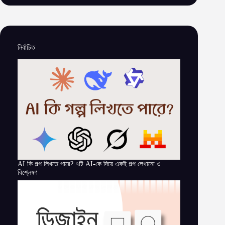
নির্বাচিত
AI কি গল্প লিখতে পারে? ৭টি AI-কে দিয়ে একই গল্প লেখানো ও
বিশ্লেষণ