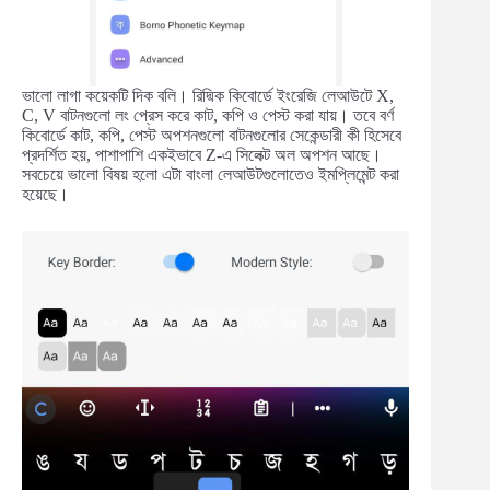
ভালো লাগা কয়েকটি দিক বলি। রিদ্মিক কিবোর্ডে ইংরেজি লেআউটে X,
C, V বাটনগুলো লং প্রেস করে কাট, কপি ও পেস্ট করা যায়। তবে বর্ণ
কিবোর্ডে কাট, কপি, পেস্ট অপশনগুলো বাটনগুলোর সেকেন্ডারী কী হিসেবে
প্রদর্শিত হয়, পাশাপাশি একইভাবে Z-এ সিলেক্ট অল অপশন আছে।
সবচেয়ে ভালো বিষয় হলো এটা বাংলা লেআউটগুলোতেও ইমপ্লিমেন্ট করা
হয়েছে।