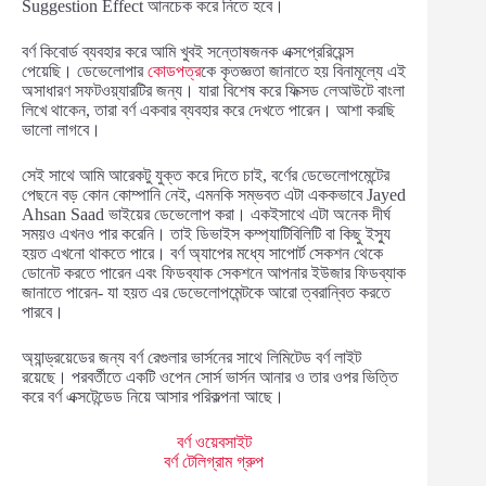
Suggestion Effect আনচেক করে নিতে হবে।
বর্ণ কিবোর্ড ব্যবহার করে আমি খুবই সন্তোষজনক এক্সপ্রেরিয়েন্স
পেয়েছি। ডেভেলোপার
কোডপত্র
কে কৃতজ্ঞতা জানাতে হয় বিনামূল্যে এই
অসাধারণ সফটওয়্যারটির জন্য। যারা বিশেষ করে ফিক্সড লেআউটে বাংলা
লিখে থাকেন, তারা বর্ণ একবার ব্যবহার করে দেখতে পারেন। আশা করছি
ভালো লাগবে।
সেই সাথে আমি আরেকটু যুক্ত করে দিতে চাই, বর্ণের ডেভেলোপমেন্টের
পেছনে বড় কোন কোম্পানি নেই, এমনকি সম্ভবত এটা এককভাবে Jayed
Ahsan Saad ভাইয়ের ডেভেলোপ করা। একইসাথে এটা অনেক দীর্ঘ
সময়ও এখনও পার করেনি। তাই ডিভাইস কম্প্যাটিবিলিটি বা কিছু ইস্যু
হয়ত এখনো থাকতে পারে। বর্ণ অ্যাপের মধ্যে সাপোর্ট সেকশন থেকে
ডোনেট করতে পারেন এবং ফিডব্যাক সেকশনে আপনার ইউজার ফিডব্যাক
জানাতে পারেন- যা হয়ত এর ডেভেলোপমেন্টকে আরো ত্বরান্বিত করতে
পারবে।
অ্যান্ড্রয়েডের জন্য বর্ণ রেগুলার ভার্সনের সাথে লিমিটেড বর্ণ লাইট
রয়েছে। পরবর্তীতে একটি ওপেন সোর্স ভার্সন আনার ও তার ওপর ভিত্তি
করে বর্ণ এক্সটেন্ডেড নিয়ে আসার পরিকল্পনা আছে।
বর্ণ ওয়েবসাইট
বর্ণ টেলিগ্রাম গ্রুপ