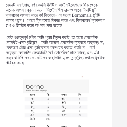
যেমনটা বলছিলাম, বর্ণ ফ্লেক্সিবিলিটি ও কাস্টমাইজেশনের দিক থেকে
অনেক অপশন প্রদান করে। সিস্টেম থিম ছাড়াও আরো তিনটি ফন্ট
ব্যবহারের অপশন আছে বর্ণ কিবোর্ডে- এর মধ্যে Bornomala ফন্টটি
আমার পছন্দ। এখানে ক্লিপবোর্ড ফিচার আছে এবং ক্লিপবোর্ড ব্যাকআপ
রাখা ও রিস্টোর করার অপশন দেয়া হয়েছে।
একটা গুরুত্বপূর্ণ টপিক আমি প্রায় স্কিপ করছি, তা হলো ফোনেটিক
লেআউট এক্সপ্রেরিয়েন্স। আমি আসলে ফোনেটিক ব্যবহারে অভ্যস্থ না,
যেকারণে এটার এক্সপ্রেরিয়েন্সকে কম্পেয়ার করতে পারছি না। বর্ণে
সংযুক্ত ফোনেটিক লেআউটটি ‘বর্ণ ফোনেটিক’ নামে আছে, এবং এটা
অভ্র বা রিদ্মিকের ফোনেটিকের কাছাকাছি হলেও চন্দ্রবিন্দু লেখাসহ টুকটাক
পার্থক্য আছে।