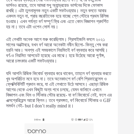
ভার্সনও রয়েছে, তবে আমরা শুধু অ্যান্ড্রয়েড ভার্সনের দিকে ফোকাস
রাখছি। এটা তুলনামূলক নতুন একটি সফটওয়্যার। নতুন বলতে আবার
একদম নতুন না, প্রায় বছরতিনেক হয়ে যাচ্ছে প্লে স্টোরে প্রথম রিলিজ
হওয়ার। এখন পর্যন্ত বর্ণ সম্পূর্ণ ফ্রি এবং এতে কোন বিজ্ঞাপন প্রদর্শিত
হয় না। তবে এটা ওপেন সোর্স নয়।
এই লেখাটা অনেক আগে শুরু করেছিলাম। প্রিসাইজলি বললে ২০২১
সালের অক্টোবরে, যখন বর্ণ আরো অনেকটা নবীন ছিলো- কিন্তু শেষ করা
হয়নি আর। অবশ্য এই সময়কালে নিয়মিতই বর্ণ ব্যবহার করে আসছি।
বর্ণ-ও নিয়মিত আপডেট হয়েছে এর মাঝে। হয়ে উঠেছে আরো পূর্ণাঙ্গ,
আরো চমৎকার একটি সফটওয়্যার।
যদি আপনি রিদ্মিক কিবোর্ড ব্যবহার করে থাকেন, তাহলে বর্ণ ব্যবহার করতে
খুব অপরিচিত মনে হবে না। তবে অনেকাংশে বর্ণ বেশি প্রিফারেন্সেস ও
ফ্লেক্সিবিলিটি প্রদান করে, যা এই লেখাতে উঠে আসবে। এছাড়া রিদ্মিক
আগের থেকে এখন কিছুটা অন্য পথে চলছে, যেমন বর্তমানে এখানে
বিজ্ঞাপন এবং থিম ও স্টিকার স্টোর রয়েছে- যা বর্ণ কিবোর্ডে নেই, ফলে এর
এক্সপ্রেরিয়েন্স আরো ক্লিন। তবে প্রসঙ্গত, বর্ণ কিবোর্ডে স্টিকার ও GIF
সমর্থন নেই- but I don’t really mind it।