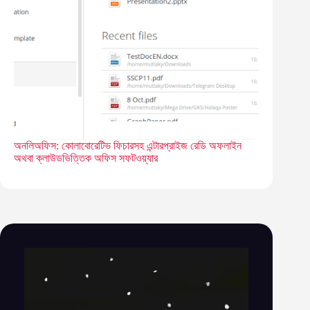
অনলিঅফিস: কোলাবোরেটিভ ফিচারসহ এন্টারপ্রাইজ রেডি অফলাইন
অথবা ক্লাউডভিত্তিক অফিস সফটওয়্যার