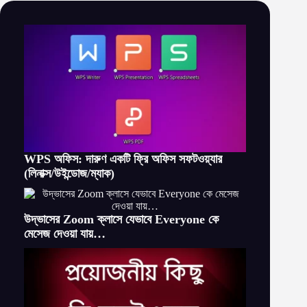
WPS অফিস: দারুণ একটি ফ্রি অফিস সফটওয়্যার
(লিনাক্স/উইন্ডোজ/ম্যাক)
উদ্ভাসের Zoom ক্লাসে যেভাবে Everyone কে
মেসেজ দেওয়া যায়…