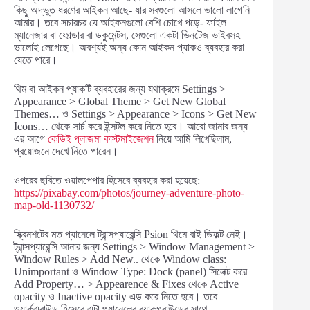
কিছু অদ্ভুত ধরণের আইকন আছে- যার সবগুলো আসলে ভালো লাগেনি
আমার। তবে সচারচর যে আইকনগুলো বেশি চোখে পড়ে- ফাইল
ম্যানেজার বা ফোল্ডার বা ডকুমেন্টস, সেগুলো একটা ভিনটেজ ভাইবসহ
ভালোই লেগেছে। অবশ্যই অন্য কোন আইকন প্যাকও ব্যবহার করা
যেতে পারে।
থিম বা আইকন প্যাকটি ব্যবহারের জন্য যথাক্রমে Settings >
Appearance > Global Theme > Get New Global
Themes… ও Settings > Appearance > Icons > Get New
Icons… থেকে সার্চ করে ইন্সটল করে নিতে হবে। আরো জানার জন্য
এর আগে
কেডিই প্লাজমা কাস্টমাইজেশন
নিয়ে আমি লিখেছিলাম,
প্রয়োজনে দেখে নিতে পারেন।
ওপরের ছবিতে ওয়ালপেপার হিসেবে ব্যবহার করা হয়েছে:
https://pixabay.com/photos/journey-adventure-photo-
map-old-1130732/
স্ক্রিনশটের মত প্যানেলে ট্রান্সপ্যারেন্সি Psion থিমে বাই ডিফল্ট নেই।
ট্রান্সপ্যারেন্সি আনার জন্য Settings > Window Management >
Window Rules > Add New.. থেকে Window class:
Unimportant ও Window Type: Dock (panel) সিলেক্ট করে
Add Property… > Appearence & Fixes থেকে Active
opacity ও Inactive opacity এড করে নিতে হবে। তবে
ওয়ার্কএরাউন্ড হিসেবে এটা প্যানেলের ব্যাকগ্রাউন্ডের সাথে