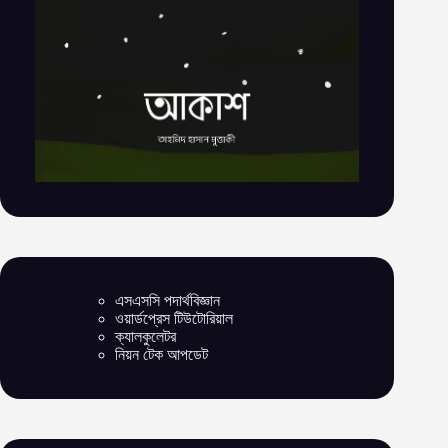
এসএসসি পদার্থবিজ্ঞান
ওয়ার্ডপ্রেস টিউটোরিয়াল
ক্যালকুলেটর
নিয়ন টেক আপডেট