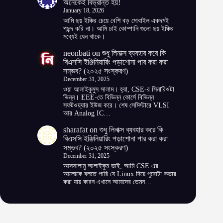
অনেকেই বিভ্রান্ত হয়!
January 18, 2026
আমি ছয় ইঞ্চির চেয়ে বেশি বড় মোবাইল একদমই
পছন্দ করি না। আমি চাই কোম্পানি গুলো ছয় ইঞ্চির
মধ্যেই যেন থাকে।
neonbati
on
শুধু লিনাক্স ব্যবহার করে কি
বিএসসি ইঞ্জিনিয়ারিং পড়াশোনা পার করা করা
সম্ভব? (২০২৫ সংস্করণ)
December 31, 2025
ওয়া আলাইকুমুস সালাম। হ্যা, CSE-র সিনারিওটা
ভিন্ন। EEE-তে বিভিন্ন কোর্সে বিভিন্ন
সফটওয়্যার ইউজ করে। শেষ সেমিস্টারে VLSI
আর Analog IC…
sharafat
on
শুধু লিনাক্স ব্যবহার করে কি
বিএসসি ইঞ্জিনিয়ারিং পড়াশোনা পার করা করা
সম্ভব? (২০২৫ সংস্করণ)
December 31, 2025
আসসালামু আলাইকুম ভাই, আমি CSE এর
আলোকে বলতে পারি যে Linux দিয়ে পুরোটা কভার
করা যায় কারন এখানে আমাদের তেমন…