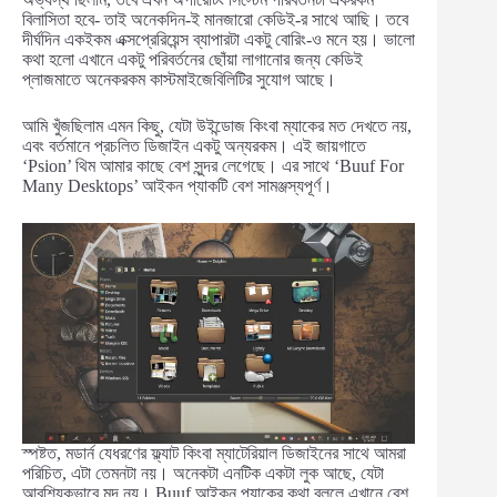
বিলাসিতা হবে- তাই অনেকদিন-ই মানজারো কেডিই-র সাথে আছি। তবে
দীর্ঘদিন একইকম এক্সপ্রেরিয়েন্স ব্যাপারটা একটু বোরিং-ও মনে হয়। ভালো
কথা হলো এখানে একটু পরিবর্তনের ছোঁয়া লাগানোর জন্য কেডিই
প্লাজমাতে অনেকরকম কাস্টমাইজেবিলিটির সুযোগ আছে।
আমি খুঁজছিলাম এমন কিছু, যেটা উইন্ডোজ কিংবা ম্যাকের মত দেখতে নয়,
এবং বর্তমানে প্রচলিত ডিজাইন একটু অন্যরকম। এই জায়গাতে
‘Psion’ থিম আমার কাছে বেশ সুন্দর লেগেছে। এর সাথে ‘Buuf For
Many Desktops’ আইকন প্যাকটি বেশ সামঞ্জস্যপূর্ণ।
স্পষ্টত, মডার্ন যেধরণের ফ্ল্যাট কিংবা ম্যাটেরিয়াল ডিজাইনের সাথে আমরা
পরিচিত, এটা তেমনটা নয়। অনেকটা এনটিক একটা লুক আছে, যেটা
আবশ্যিকভাবে মন্দ নয়। Buuf আইকন প্যাকের কথা বললে এখানে বেশ