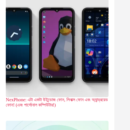
NexPhone: এটা একটা উইন্ডোজ ফোন, লিনাক্স ফোন এবং অ্যান্ড্রয়েড
ফোন! (এবং পার্সোনাল কম্পিউটার!)