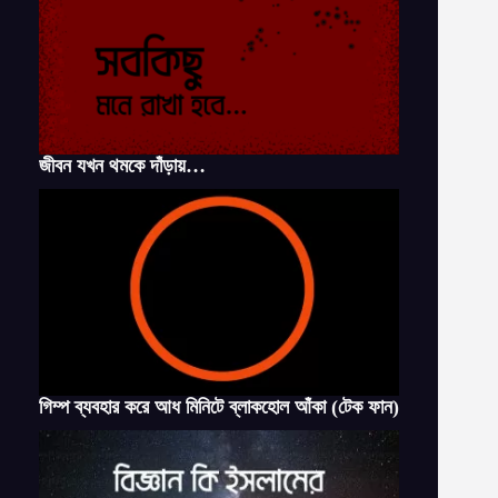
জীবন যখন থমকে দাঁড়ায়…
গিম্প ব্যবহার করে আধ মিনিটে ব্লাকহোল আঁকা (টেক ফান)