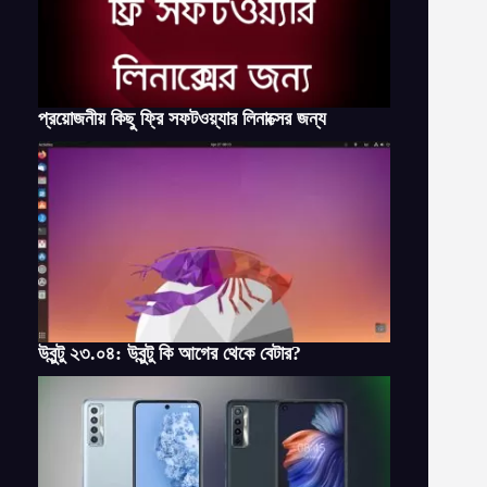
প্রয়োজনীয় কিছু ফ্রি সফটওয়্যার লিনাক্সের জন্য
উবুন্টু ২৩.০৪: উবুন্টু কি আগের থেকে বেটার?