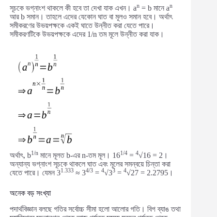
n
n
সূচকে ভগ্নাংশ থাকলে কী হবে তা দেখা যাক এখন। a
= b মানে a
আর b সমান। তাহলে এদের যেকোন ঘাত বা মূলও সমান হবে। অর্থাৎ
সমীকরণের উভয়পক্ষকে একই ঘাতে উন্নীত করা যেতে পারে।
সমীকরণটিকে উভয়পক্ষকে এদের 1/n তম মূলে উন্নীত করা যাক।
1/n
1/4
4
অর্থাৎ, b
মানে মূলত b-এর n-তম মূল। 16
=
√16 = 2।
অন্যান্য ভগ্নাংশ সূচকে থাকলে ঘাত এবং মূলের সমন্বয়ে চিন্তা করা
1.333
4/3
4
3
4
যেতে পারে। যেমন 3
≈ 3
=
√3
=
√27 = 2.2795।
অনেক বড় সংখ্যা
পদার্থবিজ্ঞান বলছে গতির সর্বোচ্চ সীমা হলো আলোর গতি। বিগ ব্যাঙ তথা