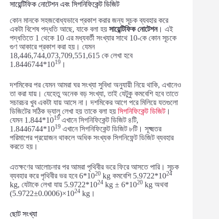
সায়েন্টিফিক নোটেশন এবং সিগনিফিকেন্ট ডিজিট
কোন মানকে সহজবোধ্যভাবে প্রকাশ করার জন্য সূচক ব্যবহার করে
একটা বিশেষ পদ্ধতি আছে, যাকে বলা হয়
সায়েন্টিফিক নোটেশন
। এই
পদ্ধতিতে 1 থেকে 10 এর মধ্যবর্তী সংখ্যার সাথে 10-কে কোন সূচকে
গুণ আকারে প্রকাশ করা হয়। যেমন
18,446,744,073,709,551,615 কে লেখা হবে
19
1.8446744*10
।
দশমিকের পর যেমন আমরা ঘর সংখ্যা সুবিধা অনুযায়ী নিয়ে থাকি, এখানেও
তা করা যায়। যেহেতু অনেক বড় সংখ্যা, তাই যেটুকু কমবেশি হবে তাতে
সচারচর খুব একটা যায় আসে না। দশমিকের আগে পরে মিলিয়ে যতগুলো
ডিজিটের সঠিক ভ্যালু লেখা হয় তাকে বলা হয়
সিগনিফিকেন্ট ডিজিট
।
19
যেমন 1.844*10
এখানে সিগনিফিকেন্ট ডিজিট ৪টি,
19
1.8446744*10
এখানে সিগনিফিকেন্ট ডিজিট ৮টি। সূক্ষ্মতর
পরিমাপের প্রয়োজন থাকলে অধিক সংখ্যক সিগনিফেন্ট ডিজিট ব্যবহার
করতে হয়।
এতক্ষণের আলোচনার পর আমরা পৃথিবীর ভরে ফিরে আসতে পারি। সূচক
20
24
ব্যবহার করে পৃথিবীর ভর হবে 6*10
kg কমবেশি 5.9722*10
24
20
kg, যেটাকে লেখা যায় 5.9722*10
kg ± 6*10
kg অথবা
24
(5.9722±0.0006)×10
kg।
ছোট সংখ্যা