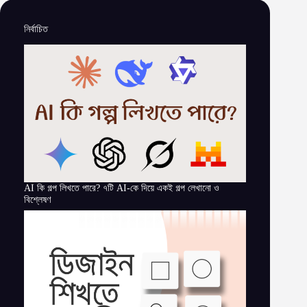
নির্বাচিত
AI কি গল্প লিখতে পারে? ৭টি AI-কে দিয়ে একই গল্প লেখানো ও
বিশ্লেষণ