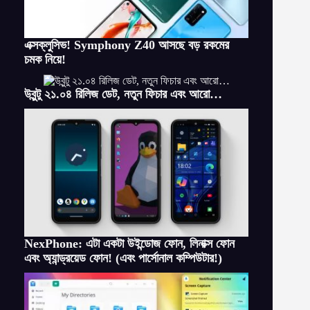
এক্সক্লুসিভ! Symphony Z40 আসছে বড় রকমের
চমক নিয়ে!
উবুন্টু ২১.০৪ রিলিজ ডেট, নতুন ফিচার এবং আরো…
NexPhone: এটা একটা উইন্ডোজ ফোন, লিনাক্স ফোন
এবং অ্যান্ড্রয়েড ফোন! (এবং পার্সোনাল কম্পিউটার!)