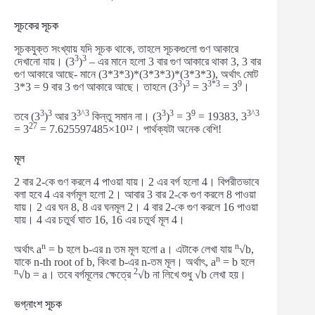
সূচকের সূচক
সূচকযুক্ত সংখ্যায় যদি সূচক থাকে, তাহলে সূচকগুলো গুণ আকারে
3
3
দেখানো যায়। (3
)
– এর মানে হলো 3 বার গুণ আকারে থাকা 3, 3 বার
গুণ আকারে আছে- মানে (3*3*3)*(3*3*3)*(3*3*3), অর্থাৎ মোট
3
3
3*3
9
3*3 = 9 বার 3 গুণ আকারে আছে। তাহলে (3
)
= 3
= 3
।
3
3
3^3
3
3
9
3^3
তবে (3
)
আর 3
কিন্তু সমান না। (3
)
= 3
= 19383, 3
27
= 3
= 7.625597485×10¹²। পার্থক্যটা অনেক বেশি!
মূল
2 বার 2-কে গুণ করলে 4 পাওয়া যায়। 2 এর বর্গ হলো 4। বিপরীতভাবে
বলা হবে 4 এর বর্গমূল হলো 2। আবার 3 বার 2-কে গুণ করলে 8 পাওয়া
যায়। 2 এর ঘন 8, 8 এর ঘনমূল 2। 4 বার 2-কে গুণ করলে 16 পাওয়া
যায়। 4 এর চতুর্থ ঘাত 16, 16 এর চতুর্থ মূল 4।
n
n
অর্থাৎ a
= b হলে b-এর n তম মূল হলো a। এটাকে লেখা যায়
√b,
n
যাকে n-th root of b, কিংবা b-এর n-তম মূল। অর্থাৎ, a
= b হলে
n
2
√b = a। তবে বর্গমূলের ক্ষেত্রে
√b না লিখে শুধু √b লেখা হয়।
ভগ্নাংশ সূচক