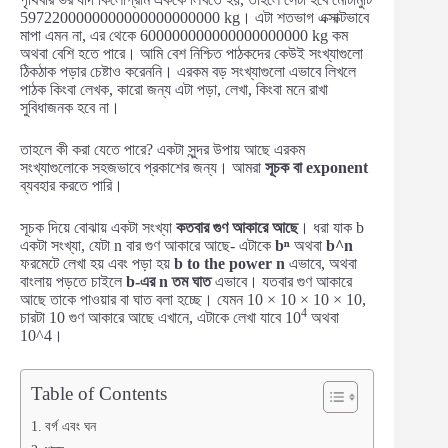
5972200000000000000000000 kg। এটা শতভাগ এক্সাক্টভাবে
মাপা এমন না, এর থেকে 600000000000000000000 kg কম
অথবা বেশি হতে পারে। আমি বেশ নিশ্চিত পাঠকদের কেউই সংখ্যাগুলো
ঠিকঠাক পড়ার চেষ্টাও করেননি। এরকম বড় সংখ্যাগুলো এভাবে লিখলে
পাঠক কিংবা লেখক, কারো জন্য এটা পড়া, লেখা, কিংবা মনে রাখা
সুবিধাজনক হবে না।
তাহলে কী করা যেতে পারে? একটা সুন্দর উপায় আছে এরকম
সংখ্যাগুলোকে সহজভাবে প্রকাশের জন্য। আমরা
সূচক বা exponent
ব্যবহার করতে পারি।
সূচক দিয়ে বোঝায় একটা সংখ্যা
কতবার গুণ আকারে আছে
। ধরা যাক b
একটা সংখ্যা, যেটা n বার গুণ আকারে আছে- এটাকে
bⁿ
অথবা
b^n
ফরমেটে লেখা হয় এবং পড়া হয়
b to the power n
এভাবে, অথবা
বাংলায় পড়তে চাইলে
b-এর n তম ঘাত
এভাবে। যতবার গুণ আকারে
আছে তাকে পাওয়ার বা ঘাত বলা হচ্ছে। যেমন 10 × 10 × 10 × 10,
4
চারটা 10 গুণ আকারে আছে এখানে, এটাকে লেখা যাবে 10
অথবা
10^4।
Table of Contents
বর্গ এবং ঘন