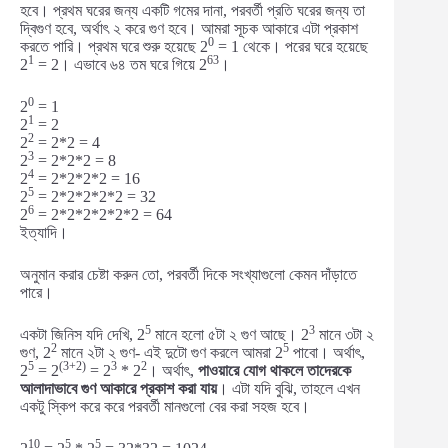
হবে। প্রথম ঘরের জন্য একটি গমের দানা, পরবর্তী প্রতি ঘরের জন্য তা
দ্বিগুণ হবে, অর্থাৎ ২ করে গুণ হবে। আমরা সূচক আকারে এটা প্রকাশ
0
করতে পারি। প্রথম ঘরে শুরু হয়েছে 2
= 1 থেকে। পরের ঘরে হয়েছে
1
63
2
= 2। এভাবে ৬৪ তম ঘরে গিয়ে 2
।
0
2
= 1
1
2
= 2
2
2
= 2*2 = 4
3
2
= 2*2*2 = 8
4
2
= 2*2*2*2 = 16
5
2
= 2*2*2*2*2 = 32
6
2
= 2*2*2*2*2*2 = 64
ইত্যাদি।
অনুমান করার চেষ্টা করুন তো, পরবর্তী দিকে সংখ্যাগুলো কেমন দাঁড়াতে
পারে।
5
3
একটা জিনিস যদি দেখি, 2
মানে হলো ৫টা ২ গুণ আছে। 2
মানে ৩টা ২
2
5
গুণ, 2
মানে ২টা ২ গুণ- এই দুটো গুণ করলে আমরা 2
পাবো। অর্থাৎ,
5
(3+2)
3
2
2
= 2
= 2
* 2
। অর্থাৎ,
পাওয়ারে যোগ থাকলে তাদেরকে
আলাদাভাবে গুণ আকারে প্রকাশ করা যায়
। এটা যদি বুঝি, তাহলে এখন
একটু স্কিপ করে করে পরবর্তী মানগুলো বের করা সহজ হবে।
10
5
5