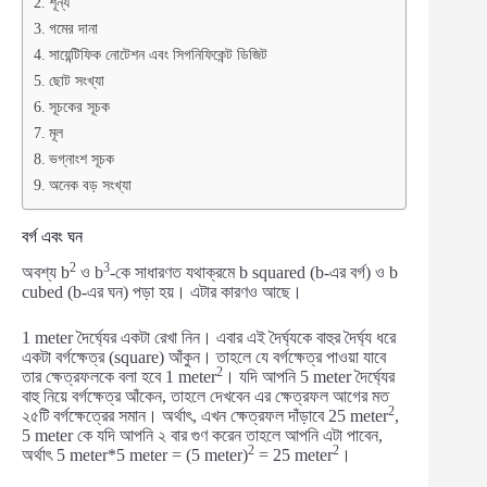
শূন্য
গমের দানা
সায়েন্টিফিক নোটেশন এবং সিগনিফিকেন্ট ডিজিট
ছোট সংখ্যা
সূচকের সূচক
মূল
ভগ্নাংশ সূচক
অনেক বড় সংখ্যা
বর্গ এবং ঘন
2
3
অবশ্য b
ও b
-কে সাধারণত যথাক্রমে b squared (b-এর বর্গ) ও b
cubed (b-এর ঘন) পড়া হয়। এটার কারণও আছে।
1 meter দৈর্ঘ্যের একটা রেখা নিন। এবার এই দৈর্ঘ্যকে বাহুর দৈর্ঘ্য ধরে
একটা বর্গক্ষেত্র (square) আঁকুন। তাহলে যে বর্গক্ষেত্র পাওয়া যাবে
2
তার ক্ষেত্রফলকে বলা হবে 1 meter
। যদি আপনি 5 meter দৈর্ঘ্যের
বাহু নিয়ে বর্গক্ষেত্র আঁকেন, তাহলে দেখবেন এর ক্ষেত্রফল আগের মত
2
২৫টি বর্গক্ষেত্রের সমান। অর্থাৎ, এখন ক্ষেত্রফল দাঁড়াবে 25 meter
,
5 meter কে যদি আপনি ২ বার গুণ করেন তাহলে আপনি এটা পাবেন,
2
2
অর্থাৎ 5 meter*5 meter = (5 meter)
= 25 meter
।