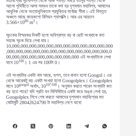
মহাবিশ্বের সূচনালগ্ন থেকে আজ পর্যন্ত সময়ে যতদূর পর্যন্ত থেকে
আলো পৃথিবীতে আসা সম্ভব তাকে বলা হয় দৃশ্যমান মহাবিশ্ব, আমাদের
আধুনিক থেকে অত্যাধুনিকতম প্রযুক্তির সর্বোচ্চ সীমা। এই বিস্তৃত
অঞ্চলে আছে কয়েকশো বিলিয়ন গ্যালাক্সি। আর এর আয়তন
80
3
3.566×10
m
।
সূচকের বিস্ময়কর দিকটি হলো অবিশ্বাস্য বড় বা ছোট সংখ্যাকে কত
সহজে সূচক দিয়ে লেখা যায়।
10,000,000,000,000,000,000,000,000,000,000,000,000
,000,000,000,000,000,000,000,000,000,000,000,000,0
00,000,000,000,000,000,000,000,000 এই সংখ্যাটাকে লেখা
100
যাবে 10
। 1 এর পর 100টা 0।
এই সংখ্যাটার একটা নাম আছে, গুগল, তবে বানান হলো Googol। এর
থেকে আরেকটু বড় একটা সংখ্যা হলো Googolplex। Googolplex
googol
10^100
মানে 10
অর্থাৎ, 10
। অনুমান করতে পারেন সংখ্যাটা কত
বড় হতে পারে? যদি প্রতি ঘন মিলিমিটারে একটা করে অঙ্ক লেখা হয়,
Googolplex লিখে শেষ করতে আমাদের দৃশ্যমান মহাবিশ্বের মত
মোটামুটি 28042624790 টা মহাবিশ্ব লেগে যাবে!