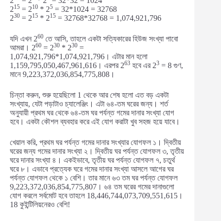
2
= 2
* 2
= 32*32 = 1024
15
10
5
2
= 2
* 2
= 32*1024 = 32768
30
15
15
2
= 2
* 2
= 32768*32768 = 1,074,921,796
60
যদি এখন 2
তে আসি, তাহলে একটা সত্যিকারের হিউজ সংখ্যা পাবো
60
30
30
আমরা। 2
= 2
* 2
=
1,074,921,796*1,074,921,796। এটার মান হলো
63
3
1,159,795,050,467,961,616। এরপর 2
হবে এর 2
= 8 গুণ,
মানে 9,223,372,036,854,775,808।
চিন্তা করুন, শুরু হয়েছিলো 1 থেকে আর শেষ হলো এত বড় একটা
সংখ্যায়, যেটা পড়াটাও চ্যালেঞ্জিং। এটা ৬৪-তম ঘরের জন্য। শর্ত
অনুযায়ী প্রথম ঘর থেকে ৬৪-তম ঘর পর্যন্ত গমের দানার সংখ্যা যোগ
হবে। একটা কৌশল ব্যবহার করে এই যোগ করাটা খুব সহজ হয়ে যাবে।
খেয়াল করি, প্রথম ঘর পর্যন্ত গমের দানার সংখ্যার যোগফল ১। দ্বিতীয়
ঘরের জন্য গমের দানার সংখ্যা ২। দ্বিতীয় ঘর পর্যন্ত যোগফল ৩, তৃতীয়
ঘরে দানার সংখ্যা ৪। একইভাবে, তৃতীয় ঘর পর্যন্ত যোগফল ৭, চতুর্থ
ঘরে ৮। এভাবে প্রত্যেক ঘরে গমের দানার সংখ্যা আসলে আগের ঘর
পর্যন্ত যোগফল থেকে ১ বেশি। তার মানে ৬৩ তম ঘর পর্যন্ত যোগফল
9,223,372,036,854,775,807। ৬৪ তম ঘরের গমের দানাগুলো
যোগ করলে সর্বমোট হবে তাহলে 18,446,744,073,709,551,615।
18 কুইন্টিলিয়নেরও বেশি!