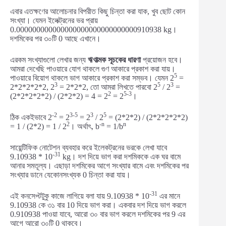
এবার এতক্ষণের আলোচনার বিপরীত কিছু চিন্তা করা যাক, খুব ছোট কোন
সংখ্যা। যেমন ইলেক্ট্রনের ভর প্রায়
0.000000000000000000000000000000910938 kg।
দশমিকের পর ৩০টি 0 আছে এখানে।
এরকম সংখ্যাগুলো লেখার জন্য
ঋণাত্মক সূচকের ধারণা
প্রয়োজন হবে।
আমরা দেখেছি পাওয়ারে যোগ থাকলে গুণ আকারে প্রকাশ করা যায়।
5
পাওয়ারে বিয়োগ থাকলে ভাগ আকারে প্রকাশ করা সম্ভব। যেমন 2
=
3
5
3
2*2*2*2*2, 2
= 2*2*2, তো আমরা লিখতে পারবো 2
/ 2
=
2
5-3
(2*2*2*2*2) / (2*2*2) = 4 = 2
= 2
।
-2
3-5
3
5
ঠিক একইভাবে 2
= 2
= 2
/ 2
= (2*2*2) / (2*2*2*2*2)
2
-n
n
= 1 / (2*2) = 1 / 2
। অর্থাৎ, b
= 1/b
সায়েন্টিফিক নোটেশন ব্যবহার করে ইলেকট্রনের ভরকে লেখা যাবে
-31
9.10938 * 10
kg। দশ দিয়ে ভাগ করা দশমিককে এক ঘর বামে
আনার সমতূল্য। এছাড়া দশমিকের আগে সংখ্যার বামে এবং দশমিকের পর
সংখ্যার ডানে যেকোনসংখ্যক 0 চিন্তা করা যায়।
-31
এই কনসেপ্টটুকু কাজে লাগিয়ে বলা যায় 9.10938 * 10
এর মানে
9.10938 কে ৩১ বার 10 দিয়ে ভাগ করা। একবার দশ দিয়ে ভাগ করলে
0.910938 পাওয়া যাবে, আরো ৩০ বার ভাগ করলে দশমিকের পর 9 এর
আগে আরো ৩০টি 0 থাকবে।