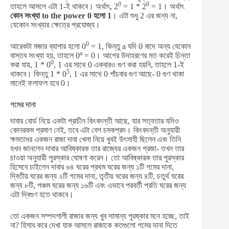
0
0
তাহলে আসলে এটা 1-ই থাকবে। অর্থাৎ, 2
= 1 * 2
= 1। অর্থাৎ
কোন সংখ্যা to the power 0 হলো 1
। এটা শুধু 2 এর জন্য না,
যেকোন সংখ্যার ক্ষেত্রে প্রযোজ্য।
0
আরেকটা মজার ব্যাপার হলো 0
= 1, কিন্তু a যদি 0 বাদে অন্য যেকোন
a
বাস্তব সংখ্যা হয়, তাহলে 0
= 0। আগের উদাহরণের মত করেই চিন্তা
0
করা যায়, 1 * 0
, 1 এর সাথে 0 একবারও গুণ করা হয়নি, তাহলে 1-ই
5
থাকবে। কিন্তু 1 * 0
, 1 এর সাথে 0 পাঁচবার গুণ আছে- 0 গুণ থাকা
মানেই ফলাফল হবে 0।
গমের দানা
দাবার বোর্ড নিয়ে একটা প্রাচীন কিংবদন্তী আছে, যার সত্যতার যদিও
কোনরকম প্রমাণ নেই, তবে এটা বেশ চমকপ্রদ। কিংবদন্তী অনুযায়ী
ক্ষমতাধর একজন রাজা দাবা খেলা নিয়ে খুবই উৎসাহী ছিলেন এবং তিনি
যখন জানলেন দাবার আবিষ্কারক তার রাজ্যের একজন প্রজা- তখন তার
চাওয়া অনুযায়ী পুরস্কার ঘোষণা করেন। তো আবিষ্কারক তার পুরস্কার
হিসেবে চাইলেন দাবার ৬৪ ঘরের প্রথম ঘরের জন্য ১টি গমের দানা,
দ্বিতীয় ঘরের জন্য ২টি গমের দানা, তৃতীয় ঘরের জন্য ৪টি, চতুর্থ ঘরের
জন্য ৮টি, পঞ্চম ঘরের জন্য ১৬টি এবং এভাবে পরবর্তী প্রতি ঘরের জন্য
এটা দ্বিগুণ হতে থাকবে।
তো একজন সম্পদশালী রাজার জন্য খুব সামান্য পুরষ্কার মনে হচ্ছে, তাই
না? হিসাব করে দেখা যাক আসলে রাজাকে কতগুলো গমের দানা দিতে