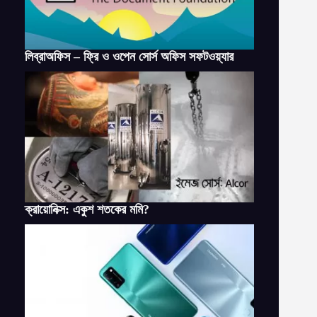
লিব্রাঅফিস – ফ্রি ও ওপেন সোর্স অফিস সফটওয়্যার
ক্রায়োনিক্স: একুশ শতকের মমি?