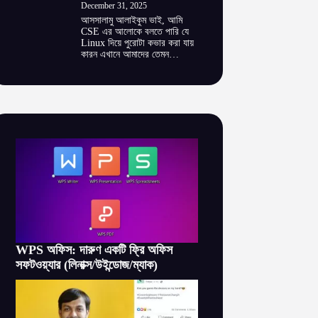
December 31, 2025
আসসালামু আলাইকুম ভাই, আমি
CSE এর আলোকে বলতে পারি যে
Linux দিয়ে পুরোটা কভার করা যায়
কারন এখানে আমাদের তেমন…
WPS অফিস: দারুণ একটি ফ্রি অফিস
সফটওয়্যার (লিনাক্স/উইন্ডোজ/ম্যাক)