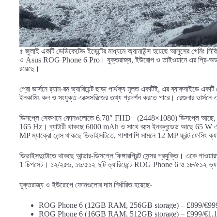
৫ জুলাই একটি ডেডিকেটেড ইভেন্টের মাধ্যমে অ্যানাউন্স হয়েছে আসুসের গ
ও Asus ROG Phone 6 Pro। যুক্তরাজ্য, ইউরোপ ও তাইওয়ানে এর প্রি-অর্ডার 
রয়েছে।
প্রো ভার্সনে র‌্যাম-রম ভ্যারিয়েন্ট ছাড়া পার্থক্য মূলত একটিই, এর ব্যাকসাইডে একট
ইনকামিং কল ও সংযুক্ত এক্সেসরিজের তথ্য প্রদর্শন করতে পারে। রেগুলার ভার্
ডিসপ্লে সেকশনে ফোনগুলোতে 6.78″ FHD+ (2448×1080) ডিসপ্লে আছে, তব
165 Hz। ব্যাটারী থাকছে 6000 mAh ও সাথে বক্সে ইনক্লুডেড আছে 65 W এর 
MP ম্যাক্রো লেন্স থাকছে ডিভাইসটিতে, পাশাপাশি সামনে 12 MP ফ্রন্ট ফেসিং ক্
ডিভাইসদুটোতে থাকছে আন্ডার-ডিসপ্লে ফিঙ্গারপ্রিন্ট সেন্সর প্রযুক্তি। একে 
1 চিপসেট। ১২/২৫৬, ১৬/৫১২ দুটি ভ্যারিয়েন্টে ROG Phone 6 ও ১৮/৫১২ ভ
যুক্তরাজ্য ও ইউরোপে ফোনগুলোর দাম নির্ধারিত হয়েছে-
ROG Phone 6 (12GB RAM, 256GB storage) – £899/€999 (প্
ROG Phone 6 (16GB RAM, 512GB storage) – £999/€1,149 (