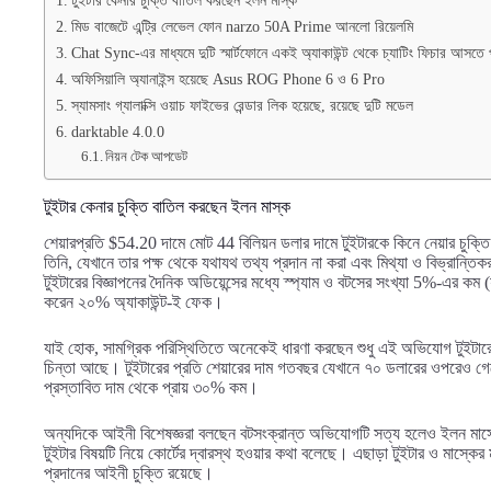
টুইটার কেনার চুক্তি বাতিল করছেন ইলন মাস্ক
মিড বাজেটে এন্ট্রি লেভেল ফোন narzo 50A Prime আনলো রিয়েলমি
Chat Sync-এর মাধ্যমে দুটি স্মার্টফোনে একই অ্যাকাউন্ট থেকে চ্যাটিং ফিচার আসতে 
অফিসিয়ালি অ্যানাইন্স হয়েছে Asus ROG Phone 6 ও 6 Pro
স্যামসাং গ্যালাক্সি ওয়াচ ফাইভের রেন্ডার লিক হয়েছে, রয়েছে দুটি মডেল
darktable 4.0.0
নিয়ন টেক আপডেট
টুইটার কেনার চুক্তি বাতিল করছেন ইলন মাস্ক
শেয়ারপ্রতি $54.20 দামে মোট 44 বিলিয়ন ডলার দামে টুইটারকে কিনে নেয়ার চুক্
তিনি, যেখানে তার পক্ষ থেকে যথাযথ তথ্য প্রদান না করা এবং মিথ্যা ও বিভ্রান্ত
টুইটারের বিজ্ঞাপনের দৈনিক অডিয়েন্সের মধ্যে স্প্যাম ও বটসের সংখ্যা 5%-এর কম
করেন ২০% অ্যাকাউন্ট-ই ফেক।
যাই হোক, সামগ্রিক পরিস্থিতিতে অনেকেই ধারণা করছেন শুধু এই অভিযোগ টুইটারের
চিন্তা আছে। টুইটারের প্রতি শেয়ারের দাম গতবছর যেখানে ৭০ ডলারের ওপরেও 
প্রস্তাবিত দাম থেকে প্রায় ৩০% কম।
অন্যদিকে আইনী বিশেষজ্ঞরা বলছেন বটসংক্রান্ত অভিযোগটি সত্য হলেও ইলন মাস্
টুইটার বিষয়টি নিয়ে কোর্টের দ্বারস্থ হওয়ার কথা বলেছে। এছাড়া টুইটার ও মাস্কে
প্রদানের আইনী চুক্তি রয়েছে।