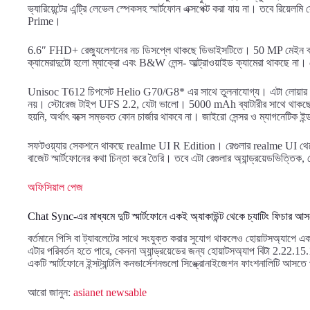
ভ্যারিয়েন্টের এন্ট্রি লেভেল স্পেকসহ স্মার্টফোন এক্সপেক্ট করা যায় না। তবে রিয়
Prime।
6.6″ FHD+ রেজ্যুলেশনের নচ ডিসপ্লে থাকছে ডিভাইসটিতে। 50 MP মেইন ক্য
ক্যামেরাদুটো হলো ম্যাক্রো এবং B&W লেন্স- আল্ট্রাওয়াইড ক্যামেরা থাকছে ন
Unisoc T612 চিপসেট Helio G70/G8* এর সাথে তুলনাযোগ্য। এটা লোয়ার বাজ
নয়। স্টোরেজ টাইপ UFS 2.2, যেটা ভালো। 5000 mAh ব্যাটারীর সাথে থাকছে 18W 
হয়নি, অর্থাৎ বক্সে সম্ভবত কোন চার্জার থাকবে না। জাইরো সেন্সর ও ম্যাগনেটিক 
সফটওয়্যার সেকশনে থাকছে realme UI R Edition। রেগুলার realme UI থেকে 
বাজেট স্মার্টফোনের কথা চিন্তা করে তৈরি। তবে এটা রেগুলার অ্যান্ড্রয়েডভিত্তি
অফিসিয়াল পেজ
Chat Sync-এর মাধ্যমে দুটি স্মার্টফোনে একই অ্যাকাউন্ট থেকে চ্যাটিং ফিচার আ
বর্তমানে পিসি বা ট্যাবলেটের সাথে সংযুক্ত করার সুযোগ থাকলেও হোয়াটসঅ্যাপে একট
এটার পরিবর্তন হতে পারে, কেননা অ্যান্ড্রয়েডের জন্য হোয়াটসঅ্যাপ বিটা 2.22.15.1
একটি স্মার্টফোনে ইন্সট্যান্টলি কনভার্সেশনগুলো সিঙ্ক্রোনাইজেশন ফাংশনালিটি আসত
আরো জানুন:
asianet newsable