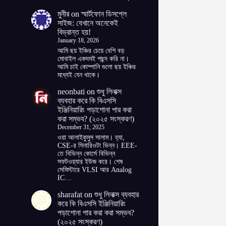
মুনীর
on
স্মার্টফোন ডিসপ্লে
সাইজ: যেখানে অনেকেই
বিভ্রান্ত হয়!
January 18, 2026
আমি ছয় ইঞ্চির চেয়ে বেশি বড়
মোবাইল একদমই পছন্দ করি না।
আমি চাই কোম্পানি গুলো ছয় ইঞ্চির
মধ্যেই যেন থাকে।
neonbati
on
শুধু লিনাক্স
ব্যবহার করে কি বিএসসি
ইঞ্জিনিয়ারিং পড়াশোনা পার করা
করা সম্ভব? (২০২৫ সংস্করণ)
December 31, 2025
ওয়া আলাইকুমুস সালাম। হ্যা,
CSE-র সিনারিওটা ভিন্ন। EEE-
তে বিভিন্ন কোর্সে বিভিন্ন
সফটওয়্যার ইউজ করে। শেষ
সেমিস্টারে VLSI আর Analog
IC…
sharafat
on
শুধু লিনাক্স ব্যবহার
করে কি বিএসসি ইঞ্জিনিয়ারিং
পড়াশোনা পার করা করা সম্ভব?
(২০২৫ সংস্করণ)