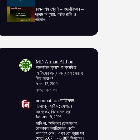
নবম-দশম শ্রেণি – পদার্থবিজ্ঞান –
প্রথম অধ্যায়: ভৌত রাশি ও
পরিমাপ
MD Arman Alif
on
অনলাইন ক্লাস বা ক্লাউড
মিটিংয়ের জন্য অন্যতম সেরা ৫
ফ্রি অ্যাপ!
April 12, 2026
এখানে পড়া যায়।
neonbati
on
স্মার্টফোন
ডিসপ্লে সাইজ: যেখানে
অনেকেই বিভ্রান্ত হয়!
January 19, 2026
জানি না, স্মার্টফোন ব্র্যান্ডগুলোর
কোনরকম ভ্যারিয়েশনে এতটা
অনাগ্রহ কেন। এখন তো প্রায় সব
ফোনে 6.67" ~ 6.88" ডিসপ্লে।