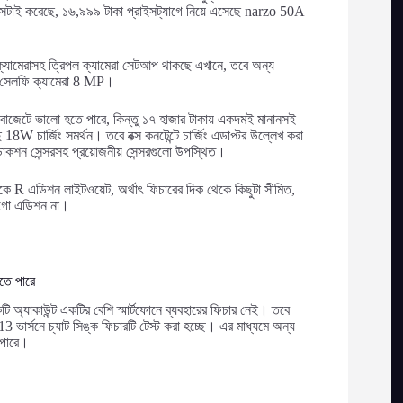
েলমি সেটাই করেছে, ১৬,৯৯৯ টাকা প্রাইসট্যাগে নিয়ে এসেছে narzo 50A
ামেরাসহ ত্রিপল ক্যামেরা সেটআপ থাকছে এখানে, তবে অন্য
া। সেলফি ক্যামেরা 8 MP।
েটে ভালো হতে পারে, কিন্তু ১৭ হাজার টাকায় একদমই মানানসই
চার্জিং সমর্থন। তবে বক্স কনটেন্টে চার্জিং এডাপ্টর উল্লেখ করা
ইন্ডাকশন সেন্সরসহ প্রয়োজনীয় সেন্সরগুলো উপস্থিত।
R এডিশন লাইটওয়েট, অর্থাৎ ফিচারের দিক থেকে কিছুটা সীমিত,
ক, গো এডিশন না।
সতে পারে
ি অ্যাকাউন্ট একটির বেশি স্মার্টফোনে ব্যবহারের ফিচার নেই। তবে
3 ভার্সনে চ্যাট সিঙ্ক ফিচারটি টেস্ট করা হচ্ছে। এর মাধ্যমে অন্য
ে পারে।