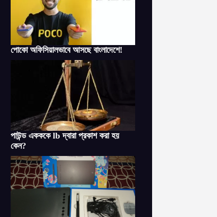
পোকো অফিসিয়ালভাবে আসছে বাংলাদেশে!
পাউন্ড একককে lb দ্বারা প্রকাশ করা হয়
কেন?