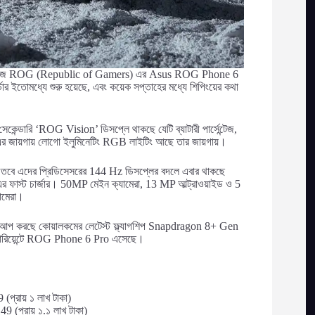
েমিং সিরিজ ROG (Republic of Gamers) এর Asus ROG Phone 6
ইতোমধ্যে শুরু হয়েছে, এবং কয়েক সপ্তাহের মধ্যে শিপিংয়ের কথা
ি সেকেন্ডারি ‘ROG Vision’ ডিসপ্লে থাকছে যেটি ব্যাটারী পার্সেন্টেজ,
সনে এর জায়গায় লোগো ইলুমিনেটিং RGB লাইটিং আছে তার জায়গায়।
ে এদের প্রিডিসেসরের 144 Hz ডিসপ্লের বদলে এবার থাকছে
ফাস্ট চার্জার। 50MP মেইন ক্যামেরা, 13 MP আল্ট্রাওয়াইড ও 5
যামেরা।
পাওয়ারআপ করছে কোয়ালকমের লেটেস্ট ফ্ল্যাগশিপ Snapdragon 8+ Gen
্যারিয়েন্টে ROG Phone 6 Pro এসেছে।
রায় ১ লাখ টাকা)
প্রায় ১.১ লাখ টাকা)