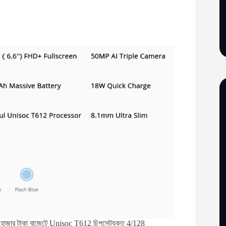
লে ১৭ হাজার টাকা বাজেটে Unisoc T612 চিপসেটযুক্ত 4/128