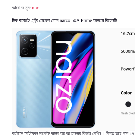
আরো জানুন:
npr
মিড বাজেটে এন্ট্রি লেভেল ফোন narzo 50A Prime আনলো রিয়েলমি
বর্তমানে স্মার্টফোন মার্কেটে দামটা আগের তুলনায় কিছুটা বেশিই। কিন্তু তাই ব