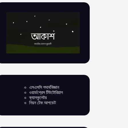
এসএসসি পদার্থবিজ্ঞান
ওয়ার্ডপ্রেস টিউটোরিয়াল
ক্যালকুলেটর
নিয়ন টেক আপডেট