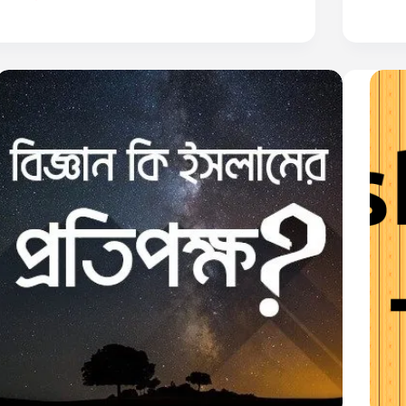
বেগ
ছিলো
ধ্রুব,
সৌরজগতের
কিন্তু
ষ্টম
কীভাবে?
্রহ,
জানেন
কি?