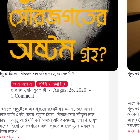
প্লুটো ছিলো সৌরজগতের অষ্টম গ্রহ, জানেন কি?
শূন্যস্
জানা অজানা
পৃথিবী ও মহাবিশ্ব
তাহমিদ হাসান মুত্তাকী
August 26, 2020
1 Comment
আপেক্ষি
শূন্যস্
এখন তো প্লুটোকে আর গ্রহের মধ্যেই ধরা হয় না, তবে আমরা
যেকোন 
সবাই জানি একটা সময়ে প্লুটো ছিলো সৌরজগতের স্বীকৃত নবম
অবশ্যই 
গ্রহ। কিন্তু আমি যদি বলি আসলে এটা একসময়ে, এমনকি দু’যুগ
চমৎকার
আগেও ছিলো সৌরজগতের অষ্টম গ্রহ এবং নেপচুনের অবস্থান
আরো পড়
ছিলো নবম?…
শূন্যস্থ
আরো পড়ুন
আলোর
্লুটো