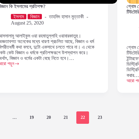
বিজ্ঞান কি ইসলামের প্রতিপক্ষ?
গ্নোম ড
টিউটোর
ইসলাম
বিজ্ঞান
তাহমিদ হাসান মুত্তাকী
August 25, 2020
আসসালামু আলাইকুম ওয়া রহমাতুল্লাহি ওয়াবারকাতুহু।
অজ্ঞতাবশত অনেকের মধ্যে ধারণা প্রচলিত আছে, বিজ্ঞান ও ধর্ম
বিপরীতধর্মী কথা বলবে, দুটো একসাথে চলতে পারে না। এ থেকে
গ্নোম ড
কেউ কেউ বিজ্ঞান ও ধর্মকে প্রতিপক্ষরূপে উপস্থাপন করে।
টিউটোর
অর্থাৎ, বিজ্ঞান ও ধর্মের একটা বেছে নিতে হবে।…
ইন্টারফ
আরো পড়ুন
ডিস্ট্
িজ্ঞান
ডিস্ট্র
কি
করার
ইসলামের
আরো পড়
্রতিপক্ষ?
গ্নোম
ডেস্কটপ
স্ক্রিন
রেকর্ডের
সবচেয়ে
সহজ
উপায়
…
19
20
21
22
23
(১
মিনিট
টিউটোরি