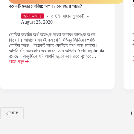
কয়েকটি মজার ফোবিয়া: আপনার কোনগুলো আছে?
জানা অজানা
তাহমিদ হাসান মুত্তাকী
August 25, 2020
ফোবিয়া কথাটির অর্থ আতঙ্ক অথবা অকারণ আতঙ্ক অথবা
বিতৃষ্ণা। আমাদের সবারই কম বেশি বিভিন্ন জিনিসের প্রতি
ফোবিয়া আছে। কয়েকটি মজার ফোবিয়ার কথা আজ জানবো।
আপনি যদি অন্ধকারে ভয় করেন, তবে আপনার Achluophobia
রয়েছে। অন্যদিকে যদি আপনি ভূতের ভয়ে রাতে ঘুমোতে…
আরো পড়ুন
কয়েকটি
ব
মজার
ফোবিয়া:
আপনার
প
কোনগুলো
আছে?
1
PREV