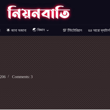
🌏 বিজ্ঞান
ল
🌟 জানা অজানা
💯 টিউটোরিয়াল
📜 আরো ক্যাটাগ
 206
Comments: 3