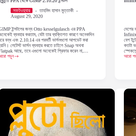
উবুন্টুতে PPA থেকে GIMP 2.10.20 ইন্সটল
Infini
সফটওয়্যার
তাহমিদ হাসান মুত্তাকী
August 29, 2020
GIMP ইন্সটলের জন্য Otto kesselgulasch এর PPA
দেশের ব
অনেকেই ব্যবহার করতাম, যেটা তার ব্যক্তিগত কারণে অনেকদিন
Infini
ধরে বন্ধ এবং 2.10.14 এর পরবর্তী ভার্সনগুলো আপডেট করা
বেশ ইন্
হয়নি। লেটেস্ট ভার্সন ব্যবহার করতে চাইলে Snap অথবা
কতটা ভ
Flatpak আছে, তবে এগুলো অনেকেই প্রিফার করেন না,…
স্পেকসে
আরো পড়ুন
আরো পড়
বুন্টুতে
Infini
PPA
Note
থেকে
7:
GIMP
কতটা
2.10.20
ইমপ্রেস
ন্সটল