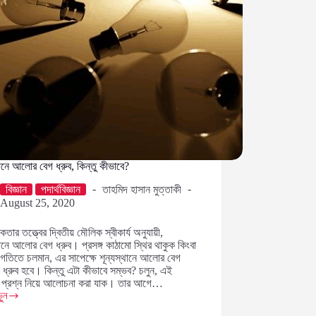
থানে আলোর বেগ ধ্রুব, কিন্তু কীভাবে?
বিজ্ঞান
পদার্থবিজ্ঞান
তাহমিদ হাসান মুত্তাকী
August 25, 2020
কতার তত্ত্বের দ্বিতীয় মৌলিক স্বীকার্য অনুযায়ী,
থানে আলোর বেগ ধ্রুব। প্রসঙ্গ কাঠামো স্থির থাকুক কিংবা
গতিতে চলমান, এর সাপেক্ষে শূন্যস্থানে আলোর বেগ
ধ্রুব হবে। কিন্তু এটা কীভাবে সম্ভব? চলুন, এই
 প্রশ্ন নিয়ে আলোচনা করা যাক। তার আগে…
ুন
ানে