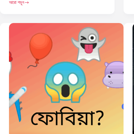
আরো পড়ুন
TUXEDO
Pulse
অ
14:
গ
হালকা-
পাতলা
প্রিমিয়াম
একটি
লিনাক্স
ল্যাপটপ!