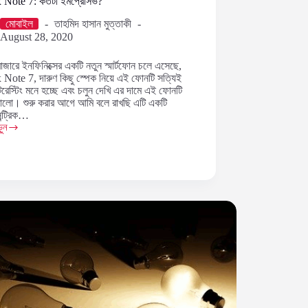
x Note 7: কতটা ইমপ্রেসিভ?
মোবাইল
তাহমিদ হাসান মুত্তাকী
August 28, 2020
াজারে ইনফিনিক্সের একটি নতুন স্মার্টফোন চলে এসেছে,
x Note 7, দারুণ কিছু স্পেক নিয়ে এই ফোনটি সত্যিই
টেরেস্টিং মনে হচ্ছে এবং চলুন দেখি এর দামে এই ফোনটি
ালো। শুরু করার আগে আমি বলে রাখছি এটি একটি
ন্ট্রিক…
ুন
x
িভ?