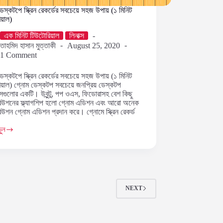
েস্কটপে স্ক্রিন রেকর্ডের সবচেয়ে সহজ উপায় (১ মিনিট
িয়াল)
এক মিনিট টিউটোরিয়াল
লিনাক্স
তাহমিদ হাসান মুত্তাকী
August 25, 2020
1 Comment
েস্কটপে স্ক্রিন রেকর্ডের সবচেয়ে সহজ উপায় (১ মিনিট
িয়াল) গ্নোম ডেস্কটপ সবচেয়ে জনপ্রিয় ডেস্কটপ
েসগুলোর একটি। উবুন্টু, পপ ওএস, ফিডোরাসহ বেশ কিছু
রিবিউশনের ফ্ল্যাগশিপ হলো গ্নোম এডিশন এবং আরো অনেক
িবিউশন গ্নোম এডিশন প্রদান করে। গ্নোমে স্ক্রিন রেকর্ড
…
ুন
ে
NEXT
য়াল)