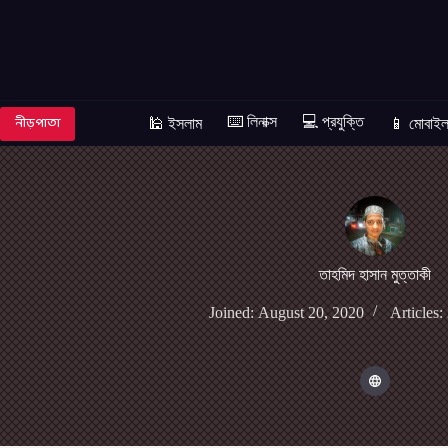
Skip
to
content
নীড়পাতা
⌨️ লিনাক্স
💻 প্রযুক্তি
🕌 ইসলাম
📱 মোবাই
তাহমিদ হাসান মুত্তাকী
Joined: August 20, 2020
Articles: