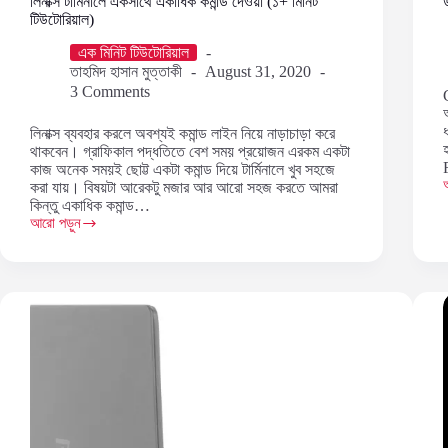
লিনাক্স টার্মিনালে একসাথে একাধিক কমান্ড দেওয়া (১+ মিনিট
টিউটোরিয়াল)
এক মিনিট টিউটোরিয়াল
তাহমিদ হাসান মুত্তাকী
August 31, 2020
3 Comments
লিনাক্স ব্যবহার করলে অবশ্যই কমান্ড লাইন নিয়ে নাড়াচাড়া করে
থাকবেন। গ্রাফিকাল পদ্ধতিতে বেশ সময় প্রয়োজন এরকম একটা
কাজ অনেক সময়ই ছোট্ট একটা কমান্ড দিয়ে টার্মিনালে খুব সহজে
করা যায়। বিষয়টা আরেকটু মজার আর আরো সহজ করতে আমরা
উ
কিন্তু একাধিক কমান্ড…
আরো পড়ুন
লিনাক্স
টার্মিনালে
একসাথে
ই
একাধিক
কমান্ড
দেওয়া
(১+
মিনিট
টিউটোরিয়াল)