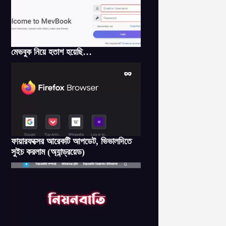
মেভবুক নিয়ে হতাশ হয়েছি…
ফায়ারফক্সের আরেকটি আপডেট, ভিভালদিতে
সুইচ করলাম (অ্যান্ড্রয়েড)