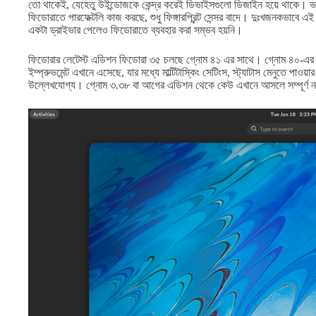
তো থাকেই, যেহেতু উইন্ডোজকে কেন্দ্র করেই ডিভাইসগুলো ডিজাইন হয়ে থাকে। ভাল
ফিডোরাতে পারফেক্টলি কাজ করছে, শুধু ফিঙ্গারপ্রিন্ট সেন্সর বাদে। দুঃখজনকভাবে এই 
একটা ড্রাইভার পেলেও ফিডোরাতে ব্যবহার করা সম্ভব হয়নি।
ফিডোরার লেটেস্ট এডিশন ফিডোরা ৩৫ চলছে গ্নোম ৪১ এর সাথে। গ্নোম ৪০-এর 
ইম্প্রুভমেন্ট এখানে এসেছে, যার মধ্যে মাল্টিটাস্কিং সেটিংস, স্ট্যাটাস মেনুত
উল্লেখযোগ্য। গ্নোম ৩.৩৮ বা আগের এডিশন থেকে কেউ এখানে আসলে সম্পূর্ণ নতুন