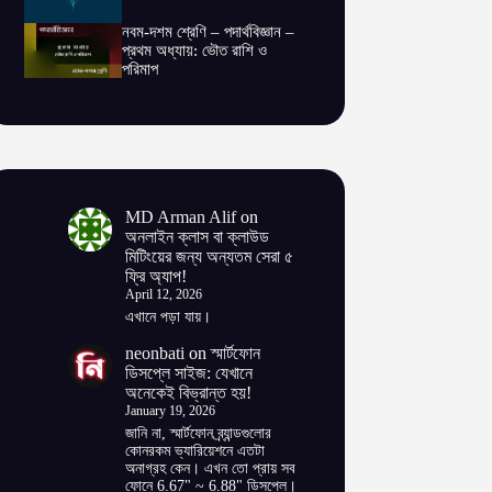
নবম-দশম শ্রেণি – পদার্থবিজ্ঞান –
প্রথম অধ্যায়: ভৌত রাশি ও
পরিমাপ
MD Arman Alif
on
অনলাইন ক্লাস বা ক্লাউড
মিটিংয়ের জন্য অন্যতম সেরা ৫
ফ্রি অ্যাপ!
April 12, 2026
এখানে পড়া যায়।
neonbati
on
স্মার্টফোন
ডিসপ্লে সাইজ: যেখানে
অনেকেই বিভ্রান্ত হয়!
January 19, 2026
জানি না, স্মার্টফোন ব্র্যান্ডগুলোর
কোনরকম ভ্যারিয়েশনে এতটা
অনাগ্রহ কেন। এখন তো প্রায় সব
ফোনে 6.67" ~ 6.88" ডিসপ্লে।