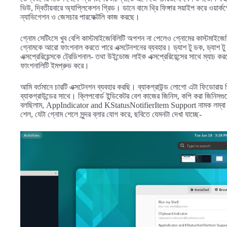
ভিউ, দ্বিতীয়বারে অ্যাপ্লিকেশন গ্রিড। ডানে বামে থ্রি ফিঙ্গার সয়াইপ করে ওয়া
ন্যাভিগেশন ও জেসচার পারফেক্টলি কাজ করছে।
গ্নোম সেটিংসে খুব বেশি কাস্টমাইজেবিলিটি অপশন না পেলেও গ্নোমের কাস্টমাইজ
গ্নোমকে আরো ফাংশনাল করতে পারে এক্সটেনশনের ব্যবহার। ড্যাশ টু ডক, ড্যাশ টু 
এক্সপ্রেরিয়েন্সকে ট্রেডিশনাল- তথা উইন্ডোজ লাইক এক্সপ্রেরিয়েন্সের সাথে ম্য
ফাংশনালিটি ইমপ্রুভ করে।
আমি বর্তমানে চারটি এক্সটেনশন ব্যবহার করছি। ব্যাকগ্রাউন্ড লোগো এটা ফিডোরায় প্র
ব্যাকগ্রাউন্ডের সাথে। ক্লিপবোর্ড ইন্ডিকেটর বেশ কাজের জিনিস, কপি করা জিনিসগ
বলছিলাম, AppIndicator and KStatusNotifierItem Support নামক লম্বা না
শেল, যেটা গ্নোম শেলে সুন্দর ব্লার যোগ করে, ছবিতে যেমনটা দেখা যাচ্ছে-