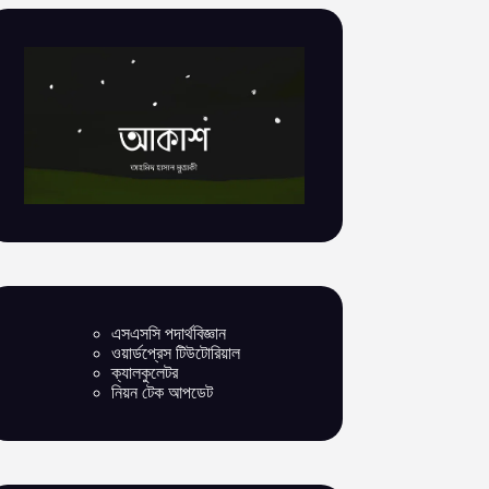
এসএসসি পদার্থবিজ্ঞান
ওয়ার্ডপ্রেস টিউটোরিয়াল
ক্যালকুলেটর
নিয়ন টেক আপডেট