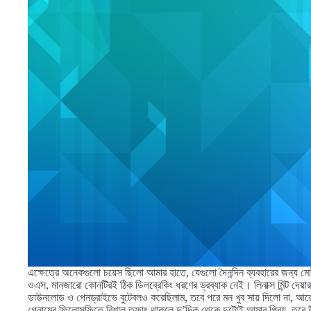
এক্ষেত্রে অনেকগুলো চয়েস ছিলো আমার হাতে, যেগুলো দৈনন্দিন ব্যবহারের জন্য মো
ওএস, মানজারো কোনটিরই ঠিক ডিলব্রেকিং ধরণের ড্রব্যাক নেই। লিনাক্স মিন্ট দেয়
ডাউনলোড ও পেনড্রাইভে বুটেবলও করেছিলাম, তবে পরে মন খুব সায় দিলো না, আর
গ্নোমের ফিলোসফিতে বিশাল তফাৎ থাকলে দু’দিক থেকে দুটোই আমার প্রিয়, তবে উ