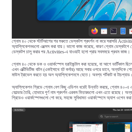
গ্নোম ৪০ থেকে স্টার্টআপের পর শুরুতে ডেস্কটপ প্রদর্শন না করে সরাসরি Activiti
অ্যাপ্লিকেশনগুলো এক্সেস করা যায়। ভালো কাজ করেছে, কারণ গ্নোম ডেস্কটপে ডে
ডেস্কটপ চালু করার পর Activities-এ যাওয়াই হলো প্রায় সবসময়ে প্রথম কাজ।
গ্নোম ৪০ থেকে ডক ও ওয়ার্কস্পেস হরাইজন্টাল করা হয়েছে, যা আগে ভার্টিকাল 
এখন এক্টিভিটিজ বাটন (একইসাথে হট কর্নার) আছে সবার ওপরে ডানে, অন্যদিকে শো অ
মাউস ট্রাভেল করতে হয় অল অ্যাপ্লিকেশনসে যেতে। অবশ্য শর্টকাট বা টাচপ্যাড
অ্যাপ্লিকেশন গ্রিডে গ্নোম বেশ কিছু এডিশন ধরেই উন্নতি করছে, গ্নোম ৪০-এ এস
ফোল্ডার তৈরি, হোভারে পূর্ণ নাম প্রদর্শন এরকম ফিচারগুলো এখন এতে রয়েছে। অন্য
গ্রিডেও ওয়ার্কস্পেসগুলো শো করে, সহজে সুবিধামত ওয়ার্কস্পেসে অ্যাপ ওপেন কর