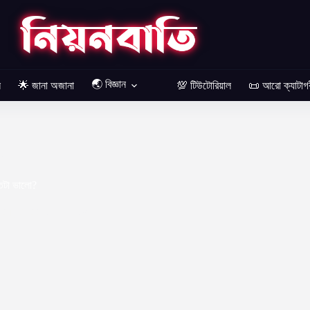
🌏 বিজ্ঞান
ল
🌟 জানা অজানা
💯 টিউটোরিয়াল
📜 আরো ক্যাটাগ
ক্স
টা ভালো?
 21, 2022
লিনাক্স