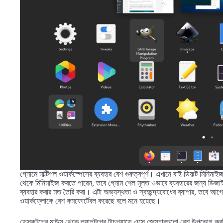
গ্নোমে মাল্টিপল ওয়ার্কস্পেসের ব্যবহার বেশ গুরুত্বপূর্ণ। এখানে বাই ডিফল্ট মিনি
থেকে মিনিমাইজ করতে পারেন, তবে গ্নোম শেল মূলত ওভাবে ব্যবহারের জন্য ডিজাইন
ব্যবহার করার মত তৈরি করা। এটা অভ্যস্থতা ও স্বচ্ছন্দ্যবোধের ব্যাপার, তবে আগ
ওয়ার্কফ্লোকে বেশ কমফোর্টেবল করেছে বলে মনে হয়েছে।
ডেস্কটপের মাউস থেকে ল্যাপটপের টাচপ্যাডে এসে জেসচারগুলো বেশ উপভোগ করছি।