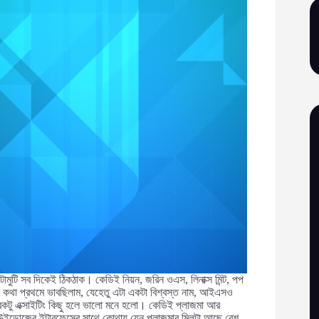
টামুটি সব দিকেই ঠিকঠাক। কেডিই নিয়ন, জরিন ওএস, লিনাক্স মিন্ট, পপ
ার কথা প্রথমে ভাবছিলাম, যেহেতু এটা একটা বিশ্বস্ত নাম, আইএসও
েকটু এক্সাইটিং কিছু হলে ভালো মনে হলো। কেডিই প্লাজমা আর
ইন্ডোজের ইন্টারফেসের সাথে কোথায় যেন প্লাজমার মিলটা আছে বেশ