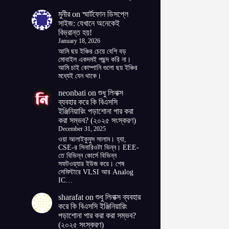
মুনীর
on
স্মার্টফোন ডিসপ্লে
সাইজ: যেখানে অনেকেই
বিভ্রান্ত হয়!
January 18, 2026
আমি ছয় ইঞ্চির চেয়ে বেশি বড়
মোবাইল একদমই পছন্দ করি না।
আমি চাই কোম্পানি গুলো ছয় ইঞ্চির
মধ্যেই যেন থাকে।
neonbati
on
শুধু লিনাক্স
ব্যবহার করে কি বিএসসি
ইঞ্জিনিয়ারিং পড়াশোনা পার করা
করা সম্ভব? (২০২৫ সংস্করণ)
December 31, 2025
ওয়া আলাইকুমুস সালাম। হ্যা,
CSE-র সিনারিওটা ভিন্ন। EEE-
তে বিভিন্ন কোর্সে বিভিন্ন
সফটওয়্যার ইউজ করে। শেষ
সেমিস্টারে VLSI আর Analog
IC…
sharafat
on
শুধু লিনাক্স ব্যবহার
করে কি বিএসসি ইঞ্জিনিয়ারিং
পড়াশোনা পার করা করা সম্ভব?
(২০২৫ সংস্করণ)