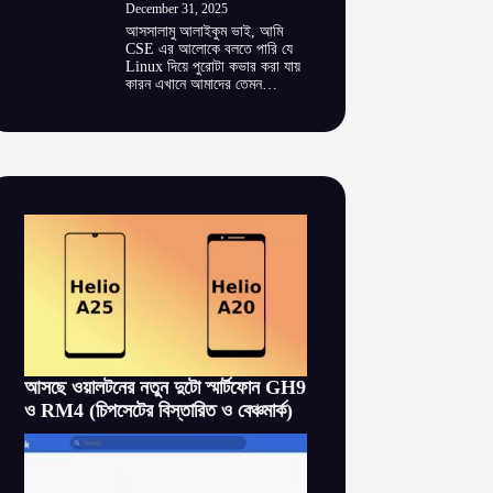
December 31, 2025
আসসালামু আলাইকুম ভাই, আমি
CSE এর আলোকে বলতে পারি যে
Linux দিয়ে পুরোটা কভার করা যায়
কারন এখানে আমাদের তেমন…
আসছে ওয়ালটনের নতুন দুটো স্মার্টফোন GH9
ও RM4 (চিপসেটের বিস্তারিত ও বেঞ্চমার্ক)