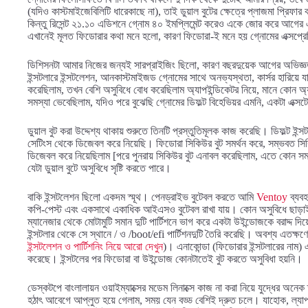
(যদিও কাস্টমাইজেবিলিটি ধারেকাছে না), তাই ডুয়াল বুটের ক্ষেত্রে প্লাজমা প্
কিন্তু রিসেন্ট ২১.১০ এডিশনে গ্নোম ৪০ ইমপ্লিমেন্ট করেও একে জোর করে আগের এড
এখানেই মূলত ফিডোরার কথা মনে হলো, কারণ ফিডোরা-ই মনে হয় গ্নোমের এক্সপ্রেরি
ডিশিসনটা আমার নিজের জন্যই সারপ্রাইজিং ছিলো, কারণ বছরদুয়েক আগের অভিজ্ঞতা
ইন্সটলারে ইন্সটলেশন, আনকাস্টমাইজড গ্নোমের সাথে অনভ্যস্থতা, কার্সর হারি
করেছিলাম, তখন বেশি অসুবিধে বোধ করেছিলাম অ্যাপইন্ডিকেটর নিয়ে, মানে কোন অ্
সমস্যা ভেবেছিলাম, যদিও পরে বুঝেছি গ্নোমের ডিফল্ট বিহেভিয়র এমনি, একটা এক
ডুয়াল বুট করা উদ্দেশ্য থাকায় শুরুতে তিনটি প্রস্তুতিমূলক কাজ করেছি। ডিফল্ট
সেটিংস থেকে ডিজেবল করে নিয়েছি। ফিডোরা সিকিউর বুট সমর্থন করে, সম্ভবত স
ডিজেবল করে নিয়েছিলাম [পরে পুনরায় সিকিউর বুট এনাবল করেছিলাম, এতে কোন সমস
যেটা ডুয়াল বুটে অসুবিধে সৃষ্টি করতে পারে।
বাকি ইন্সটলেশন ছিলো একদম স্মূথ। পেনড্রাইভ বুটেবল করতে আমি
Ventoy
ব্যবহ
কপি-পেস্ট এবং একসাথে একাধিক আইএসও বুটেবল রাখা যায়। কোন অসুবিধে ছাড়
ম্যানেজার থেকে মোটামুটি সমান দুটি পার্টিশনে ভাগ করে একটা উইন্ডোজকে বরাদ্দ দ
ইন্সটলার থেকে সে স্থানে / ও /boot/efi পার্টিশনদুটি তৈরি করেছি। অবশ্য এতক্
ইন্সটলেশন ও পার্টিশনিং নিয়ে আরো দেখুন
)। এনাকোন্ডা (ফিডোরার ইন্সটলারের নাম
করেছে। ইন্সটলের পর ফিডোরা বা উইন্ডোজ কোনটাতেই বুট করতে অসুবিধা হয়নি।
ডেস্কটপে বাংলালায়ন ওয়াইম্যাক্সের মডেম লিনাক্সে কাজ না করা নিয়ে যুদ্ধের অনে
হঠাৎ আবেগে আপ্লুত হয়ে গেলাম, সময় যেন বড্ড বেশিই দ্রুত চলে। যাহোক, ল্যাপট