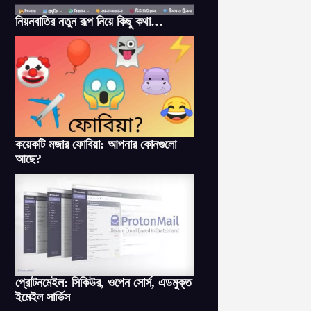
নিয়নবাতির নতুন রূপ নিয়ে কিছু কথা…
কয়েকটি মজার ফোবিয়া: আপনার কোনগুলো
আছে?
প্রোটনমেইল: সিকিউর, ওপেন সোর্স, এডমুক্ত
ইমেইল সার্ভিস