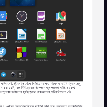
মাইজ বাটন নেই, টুইক টুল থেকে ফিরিয়ে আনতে পারেন বা রাইট ক্লিক মেনু
 করা হয়নি, বরং বিভিন্ন ওয়ার্কস্পেসে অ্যাপগুলো সাজিয়ে রেখে
ের তুলনায় বর্তমানের হরাইজেন্টাল সেটআপসহ পরিবর্তনগুলো এই
 ওপরের দিকে থ্রি ফিঙ্গার সয়াইপ আপ করে প্রথমবারে অ্যাক্টিভিটিস