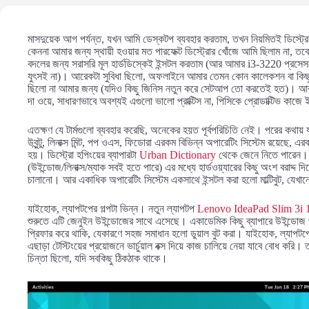
মাসদুয়েক আগ পর্যন্ত, যখন আমি ডেস্কটপ ব্যবহার করতাম, তখন নিয়মিতই ডিস্ট্র
কেননা আমার জন্য স্থায়ী হওয়ার মত পারফেক্ট ডিস্ট্রোর খোঁজে আমি ছিলাম না, তবে 
বদলের জন্য সরাসরি মূল হার্ডডিস্কেই ইন্সটল করতাম (আর আমার i3-3220 প্রসেসরে
যুৎসই না)। আরেকটা সুবিধা ছিলো, অফলাইনে আমার তেমন কোন কালেকশন বা কিছু ছি
ছিলো না আমার জন্য (যদিও কিছু জিনিস নতুন করে সেটআপ তো করতেই হত)। আর মাল্
দা ওয়ে, সাধারণভাবে অবশ্যই এগুলো ভালো প্রাক্টিস না, পিসিকে প্রোডাক্টিভ কা
এতক্ষণ যে টার্মগুলো ব্যবহার করেছি, অনেকের হয়ত পূর্বপরিচিতি নেই। পরের কথায় যা
উবুন্টু, লিনাক্স মিন্ট, পপ ওএস, ফিডোরা এরকম বিভিন্ন অপারেটিং সিস্টেম রয়েছে, এরক
হয়। ডিস্ট্রো হপিংয়ের ব্যাপারটা
Urban Dictionary
থেকে জেনে নিতে পারেন। ভা
(উইন্ডোজ/লিনাক্স/ম্যাক সবই হতে পারে) এর মধ্যে হার্ডওয়্যারের কিছু অংশ বরাদ্
চালানো। আর একাধিক অপারেটিং সিস্টেম একসাথে ইন্সটল করা হলো মাল্টিবুট, যেখানে 
যাইহোক, ল্যাপটপের গল্পটা ভিন্ন। নতুন ল্যাপটপ
Lenovo IdeaPad Slim 3i 
শুরুতে এটি জেনুইন উইন্ডোজের সাথে এসেছে। একাডেমিক কিছু ব্যাপারে উইন্ডোজ 
প্রিফার করে থাকি, যেকারণে সহজ সমাধান হলো ডুয়াল বুট করা। যাইহোক, ল্যাপটপের 
এছাড়া টেস্টিংয়ের প্রয়োজনে ভার্চুয়াল বক্স দিয়ে কাজ চালিয়ে নেয়া যাবে বোধ করি। ত
চিন্তা ছিলো, যদি সবকিছু ঠিকঠাক থাকে।