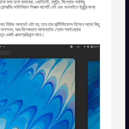
ো কথা হলো ক্যামেরা, ওয়াইফাই, ব্লুটুথ, টাচপ্যাড সবকিছু
সেন্সরটির অফিসিয়াল লিনাক্স সাপোর্ট নেই এবং অনলাইনে উবুন্টুর জন্য
মত হিউজ আপডেট এটা নয়, তবে তার কন্টিনিউয়েশন হিসেবে আরো কিছু
ে পাওয়ার অপশনস, আর বিশেষভাবে আপডেটেড গ্নোম সফটওয়্যার
 একটা এক্সপ্রেরিয়েন্স পাবে।