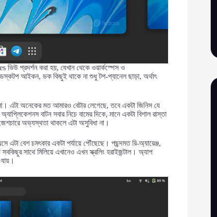
es ভিউ প্রদর্শন করা হয়, যেখান থেকে ওয়ার্কস্পেস ও
স্কটপ আইকন, ডক কিছুই থাকে না শুধু টপ-প্যানেল ছাড়া, অর্থাৎ
ছিলো। এটা অনেকের মত আমারও বেটার লেগেছে, তবে একটা জিনিস যে
্যাপ্লিকেশনস বাটন সবার নিচে বামের দিকে, মানে একটা বিশাল রাস্তা
 জেশচারে অভ্যস্থতা থাকলে এটা অসুবিধা না।
ে এটা বেশ চমৎকার একটা পর্যায়ে পৌঁছেছে। পছন্দমত রি-অ্যারেঞ্জ,
 সবকিছুর সাথে মিলিয়ে এখানেও এখন স্ক্রলিং হরাইজন্টাল। অ্যাপ
া যায়।