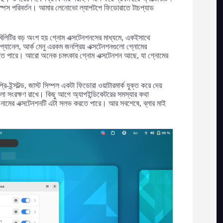
র্কস্পেস পরিবর্তন। আমার লেনোভো ল্যাপটপে ফিডোরাতে টাচপ্যাড
েবিলিটির বড় অংশ হয় গ্নোম এক্সটেনশনসের মাধ্যমে, একইসাথে
প্যানেল, আর্ক মেনু এরকম জনপ্রিয় এক্সটেনশনগুলো গ্নোমের
াচ করতে পারে। আরো অনেক চমৎকার গ্নোম এক্সটেনশন আছে, যা গ্নোমের
ি-ইন্সটল্ড, জাস্ট সিম্পল একটা ফিডোরা ওয়াটারমার্ক যুক্ত করে দেয়
ুলো সংরক্ষণ রাখে। কিছু আগে অ্যাপইন্ডিকেটরের সমস্যার কথা
মের এক্সটেনশনটি এটা সলভ করতে পারে। আর সবশেষে, ব্লার মাই