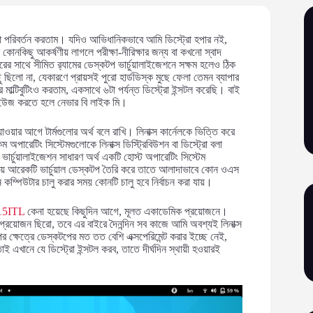
ো পরিবর্তন করতাম। যদিও আভিধানিকভাবে আমি ডিস্ট্রো হপার নই,
কোনকিছু আকর্ষণীয় লাগলে পরীক্ষা-নীরিক্ষার জন্য বা কখনো স্বাদ
র সাথে সীমিত র‌্যামের ডেস্কটপ ভার্চুয়ালাইজেশনে সক্ষম হলেও ঠিক
লো না, যেকারণে প্রায়সই পুরো হার্ডডিস্ক মুছে ফেলা তেমন ব্যাপার
টিবুটিংও করতাম, একসাথে ৬টা পর্যন্ত ডিস্ট্রো ইন্সটল করেছি। বাই
জে ইউজ করতে হলে নেভার বি লাইক মি।
ওয়ার আগে টার্মগুলোর অর্থ বলে রাখি। লিনাক্স কার্নেলকে ভিত্তি করে
ম অপারেটিং সিস্টেমগুলোকে লিনাক্স ডিস্ট্রিবিউশন বা ডিস্ট্রো বলা
র্চুয়ালাইজেশন সাধারণ অর্থ একটি হোস্ট অপারেটিং সিস্টেম
দ দিয়ে আরেকটি ভার্চুয়াল ডেস্কটপ তৈরি করে তাতে আলাদাভাবে কোন ওএস
কম্পিউটার চালু করার সময় কোনটি চালু হবে নির্বাচন করা যায়।
15ITL
কেনা হয়েছে কিছুদিন আগে, মূলত একাডেমিক প্রয়োজনে।
প্রয়োজন ছিরো, তবে এর বাইরে দৈনন্দিন সব কাজে আমি অবশ্যই লিনাক্স
ক্ষেত্রে ডেস্কটপের মত তত বেশি এক্সপেরিমেন্ট করার ইচ্ছে নেই,
াই এখানে যে ডিস্ট্রো ইন্সটল করব, তাতে দীর্ঘদিন স্থায়ী হওয়ারই