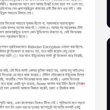
রিফার করিনি। বছরখানেক আগে হলে আমার ডিফল্ট চয়েস হয়ত পপ ওএস হত,
িশনের সেম এক্সপ্রেরিয়েন্স বানানোর চেষ্টা ঠিক মনে ধরে নাই। আর
য়েন্স সবচেয়ে বিশুদ্ধ দেয়।
য় ফিডোরা সবচেয়ে সুখকর ছিলো না, প্রথমবারে অ্যানাকোন্ডা
য়ে যাওয়ার বাগসহ অনেক কারণেই। গ্নোম ৪০ আসার পর আরেকবার টেস্ট
যাপ ব্যাকগ্রাউন্ডে চললে কোন ইন্ডিকেশন থাকতো না, যেটা ফিডোরার
্সটেনশন প্রয়োজন ছিলো।
 ইন্সটলেশনে ড্রাইভগুলোতে Bitlocker Encryption এনাবল করা ছিলো-
িকিউর বুট ডিজেবল না করলেও হত, তবে আমি বায়োস মেনু থেকে
্যা হয়নি।]। তার সাথে উইন্ডোজের ফাস্ট বুট ডিজেবল করে নিয়েছি,
ার করি, এটা দিয়ে জাস্ট একবার বুটেবল করতে হয়, এরপর শুধু আইএসও
াই ফিডোরা এর সাথে কাজ করেছে। টোটাল স্টোরেজকে উইন্ডোজ ডিস্ক
িয়েছি, অন্যটির স্পেস ফিডোরার জন্য বরাদ্দ রেখেছি। এরপর ফিডোরা
ষণে মনে হচ্ছে একটা ভুল হয়েছে, /home আলাদা করা উচিৎ ছিলো (
লিনাক্স
) এই দফা একদমই আমাকে বিরক্ত করেনি, দ্রুত ও ঠিকঠাক কাজ
ক স্মৃতি আছে, এখন বাংলালায়ন নিজেও টিকে নেই। স্মৃতিগুলো মনে পড়তে
প অল ইন ওয়ান ধরণের হওয়ায় কম্পোনেন্ট সাপোর্টের কনসার্ট একটু